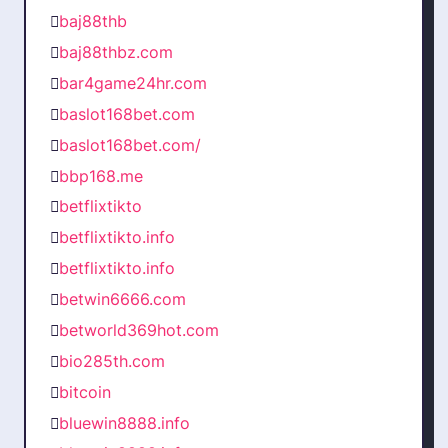
baj88thb
baj88thbz.com
bar4game24hr.com
baslot168bet.com
baslot168bet.com/
bbp168.me
betflixtikto
betflixtikto.info
betflixtikto.info
betwin6666.com
betworld369hot.com
bio285th.com
bitcoin
bluewin8888.info