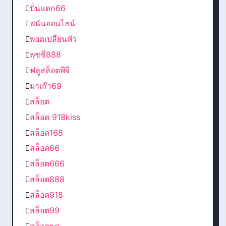
ปั่นแตก66
พนันออนไลน์
พอตเปลี่ยนหัว
พุซซี่888
ฟลูสล็อตพีจี
มาเก๊า69
สล็อต
สล็อต 918kiss
สล็อต168
สล็อต66
สล็อต666
สล็อต888
สล็อต918
สล็อต99