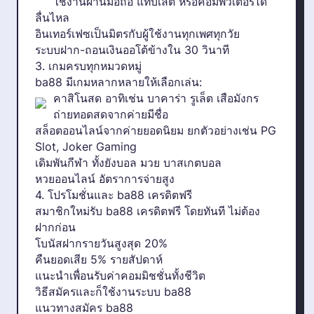
ใช้งานผ่านมือถือ แท็บเล็ต หรือคอมพิวเตอร์ได้
ลื่นไหล
อินเทอร์เฟซเป็นมิตรกับผู้ใช้งานทุกเพศทุกวัย
ระบบฝาก-ถอนเงินออโต้ข้างใน 30 วินาที
3. เกมครบทุกหมวดหมู่
ba88 มีเกมหลากหลายให้เลือกเล่น:
คาสิโนสด อาทิเช่น บาคาร่า รูเล็ต เสือมังกร
ถ่ายทอดสดจากค่ายมีชื่อ
สล็อตออนไลน์จากค่ายยอดนิยม ยกตัวอย่างเช่น PG
Slot, Joker Gaming
เดิมพันกีฬา ทั้งยังบอล มวย บาสเกตบอล
หวยออนไลน์ อัตราการจ่ายสูง
4. โปรโมชั่นและ ba88 เครดิตฟรี
สมาชิกใหม่รับ ba88 เครดิตฟรี โดยทันที ไม่ต้อง
ฝากก่อน
โบนัสฝากรายวันสูงสุด 20%
คืนยอดเสีย 5% รายสัปดาห์
แนะนำเพื่อนรับค่าคอมมิชชั่นทั้งชีวิต
วิธีสมัครและก็ใช้งานระบบ ba88
แนวทางสมัคร ba88