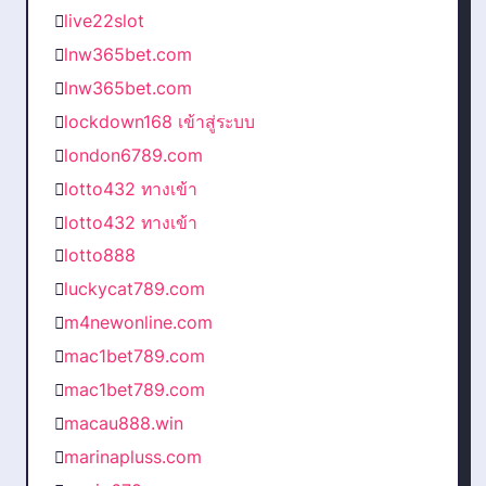
live22slot
lnw365bet.com
lnw365bet.com
lockdown168 เข้าสู่ระบบ
london6789.com
lotto432 ทางเข้า
lotto432 ทางเข้า
lotto888
luckycat789.com
m4newonline.com
mac1bet789.com
mac1bet789.com
macau888.win
marinapluss.com