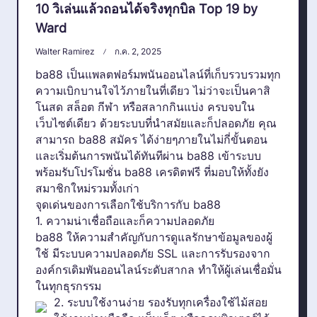
10 วิเล่นแล้วถอนได้จริงทุกบิล Top 19 by
Ward
Walter Ramirez
ก.ค. 2, 2025
ba88 เป็นแพลตฟอร์มพนันออนไลน์ที่เก็บรวบรวมทุก
ความเบิกบานใจไว้ภายในที่เดียว ไม่ว่าจะเป็นคาสิ
โนสด สล็อต กีฬา หรือสลากกินแบ่ง ครบจบใน
เว็บไซต์เดียว ด้วยระบบที่นำสมัยและก็ปลอดภัย คุณ
สามารถ
ba88 สมัคร
ได้ง่ายๆภายในไม่กี่ขั้นตอน
และเริ่มต้นการพนันได้ทันทีผ่าน ba88 เข้าระบบ
พร้อมรับโปรโมชั่น ba88 เครดิตฟรี ที่มอบให้ทั้งยัง
สมาชิกใหม่รวมทั้งเก่า
จุดเด่นของการเลือกใช้บริการกับ ba88
1. ความน่าเชื่อถือและก็ความปลอดภัย
ba88 ให้ความสำคัญกับการดูแลรักษาข้อมูลของผู้
ใช้ มีระบบความปลอดภัย SSL และการรับรองจาก
องค์กรเดิมพันออนไลน์ระดับสากล ทำให้ผู้เล่นเชื่อมั่น
ในทุกธุรกรรม
2. ระบบใช้งานง่าย รองรับทุกเครื่องใช้ไม้สอย