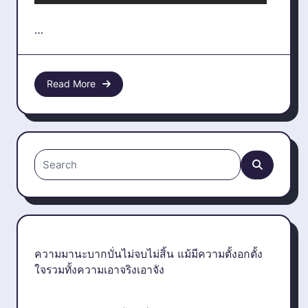
…
Read More
Search
for:
ความมานะบากบั่นไม่จบไม่สิ้น แม้มีความตั้งอกตั้ง
ใจรวมทั้งความเอาจริงเอาจัง