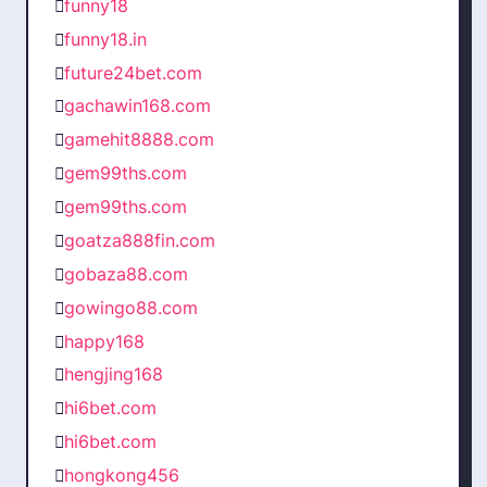
funny18
funny18.in
future24bet.com
gachawin168.com
gamehit8888.com
gem99ths.com
gem99ths.com
goatza888fin.com
gobaza88.com
gowingo88.com
happy168
hengjing168
hi6bet.com
hi6bet.com
hongkong456