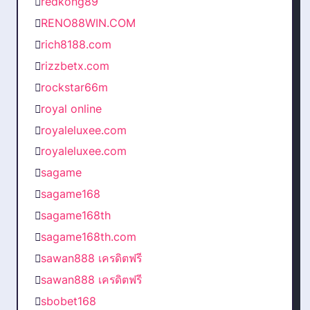
redkong89
RENO88WIN.COM
rich8188.com
rizzbetx.com
rockstar66m
royal online
royaleluxee.com
royaleluxee.com
sagame
sagame168
sagame168th
sagame168th.com
sawan888 เครดิตฟรี
sawan888 เครดิตฟรี
sbobet168