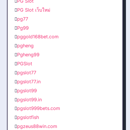
PG Slot
PG Slot เว็บใหม่
pg77
Pg99
pggold168bet.com
pgheng
Pgheng99
PGSlot
pgslot77
pgslot77.in
pgslot99
pgslot99.in
pgslot999bets.com
pgslotfish
pgzeus88win.com