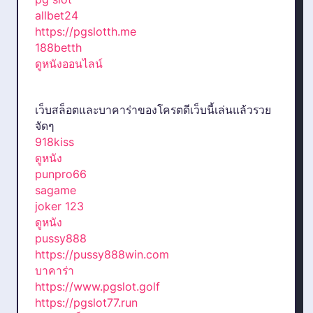
allbet24
https://pgslotth.me
188betth
ดูหนังออนไลน์
เว็บสล็อตและบาคาร่าของโครตดีเว็บนี้เล่นแล้วรวย
จัดๆ
918kiss
ดูหนัง
punpro66
sagame
joker 123
ดูหนัง
pussy888
https://pussy888win.com
บาคาร่า
https://www.pgslot.golf
https://pgslot77.run