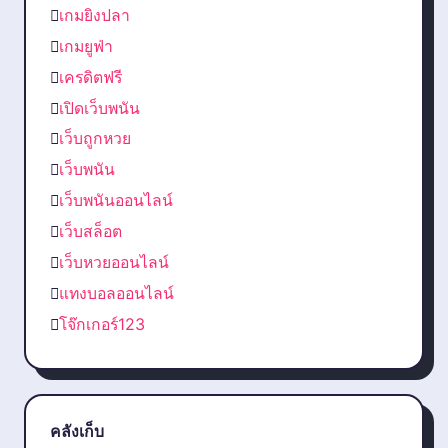
เกมยิงปลา
เกมยูฟ่า
เครดิตฟรี
เปิดเว็บพนัน
เว็บถูกหวย
เว็บพนัน
เว็บพนันออนไลน์
เว็บสล็อต
เว็บหวยออนไลน์
แทงบอลออนไลน์
โจ๊กเกอร์123
คลังเก็บ