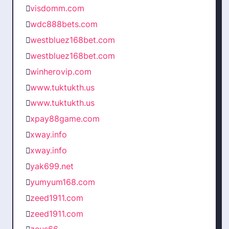
visdomm.com
wdc888bets.com
westbluez168bet.com
westbluez168bet.com
winherovip.com
www.tuktukth.us
www.tuktukth.us
xpay88game.com
xway.info
xway.info
yak699.net
yumyum168.com
zeed1911.com
zeed1911.com