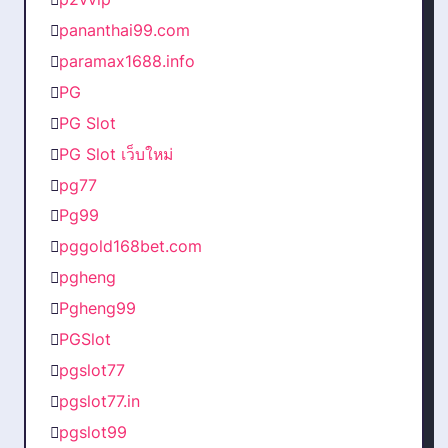
pananthai99.com
paramax1688.info
PG
PG Slot
PG Slot เว็บใหม่
pg77
Pg99
pggold168bet.com
pgheng
Pgheng99
PGSlot
pgslot77
pgslot77.in
pgslot99