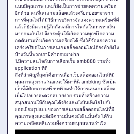
แบบมีคุณภาพ และก็ยังเป็นการช่วยลดความเครียด
อีกด้วย คนที่เล่นเกมสล็อตแล้วเครียดบ่อยๆมาจาก
การที่คุณไม่ได้มีวิธีการบริหารจัดแจงความเครียดที่ดี
แล้วก็ยังมีความรู้สึกกังวลมีการโฟกัสในการหาเงิน
มากจนเกินไป จึงกระตุ้นให้เกิดความทุกข์ใจความ
กดดันรวมทั้งเกิดความเครียดได้ ซึ่งวิธีจัดแจงความ
เคร่งเครียดในการเล่นเกมสล็อตออนไลน์ต้องทำยังไง
บ้างวันนี้พวกเรามีคำตอบมาฝาก
1.มีความสนใจกับการเลือกเว็บ amb888 รวมทั้ง
application ที่ดี
สิ่งที่สำคัญที่สุดก็คือการเลือกเว็บสล็อตออนไลน์ที่มี
คุณภาพสูงเราเสนอแนะให้มาที่นี่ ambking ซึ่งเป็น
เว็บที่มีศักยภาพเพรียบพร้อมทำให้การเล่นเกมสล็อต
เป็นไปอย่างสะดวกสบายง่าย รวมทั้งสร้างความ
สนุกสนานให้กับคุณได้จริงและยังบันเทิงใจไปกับ
ยอดเยี่ยมรูปแบบของการเล่นเกมสล็อตออนไลน์ที่มี
คุณภาพสูงและยังมีความมั่นคงยั่งยืนมั่นคั่ง ได้รับ
ความเพลิดเพลินรวมทั้งความสนุกสนานร่าเริง