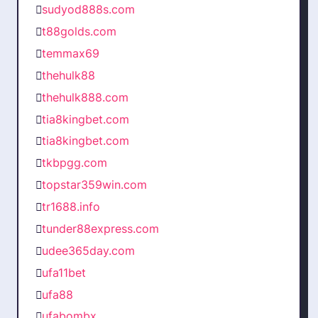
sudyod888s.com
t88golds.com
temmax69
thehulk88
thehulk888.com
tia8kingbet.com
tia8kingbet.com
tkbpgg.com
topstar359win.com
tr1688.info
tunder88express.com
udee365day.com
ufa11bet
ufa88
ufabombx