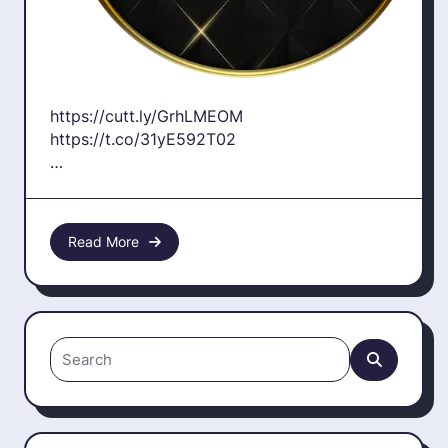
https://cutt.ly/GrhLMEOM
https://t.co/31yE592T02
…
Read More
Search
for: