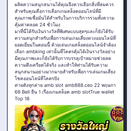
ผลิตความสนุกสนานได้คุณจึงควรเลือกสิ่งที่สมควร
สำหรับคุณคือการเลือกเกมสล็อตออนไลน์ที่มี
คุณภาพเชื่อมั่นได้สำหรับในการบริการรวมทั้งความ
คุ้มค่าตลอด 24 ชั่วโมง
มาที่นี่ได้รับเงินรางวัลที่พิเศษแบบสุดๆและก็ยังได้รับ
ความสนุกสำหรับเพื่อการเล่นเกมเสี่ยงดวงออนไลน์ที่
ยอดเยี่ยมในตอนนี้ ด้วยเล่นเกมสล็อตออนไลน์จำต้อง
เลือก ambking เท่านั้นที่โคตรคุ้มได้เงินรางวัลอย่าง
มีคุณภาพและก็ยังได้รับการบรรลุเป้าหมายช่วยลด
ความตึงเครียดได้จริง และทำให้ท่านได้รับความ
สนุกสนานอย่างมากมายสำหรับเพื่อการเล่นเกมเสี่ยง
โชคออนไลน์ที่โคตรปัง
ค่ายดังทุกค่าย
amb slot
amb888.ceo 22 พฤษภา
68 Bell ยืน 1 เรื่องเกมสล็อต amb slotTrue wallet
Top 18