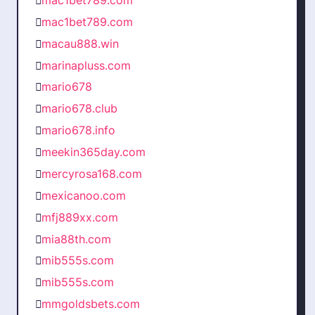
mac1bet789.com
mac1bet789.com
macau888.win
marinapluss.com
mario678
mario678.club
mario678.info
meekin365day.com
mercyrosa168.com
mexicanoo.com
mfj889xx.com
mia88th.com
mib555s.com
mib555s.com
mmgoldsbets.com