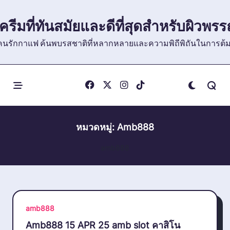
Skip
to
รีมที่ทันสมัยและดีที่สุดสำหรับผิวพร
content
บคนรักกาแฟ ค้นพบรสชาติที่หลากหลายและความพิถีพิถันในการต้ม
หมวดหมู่:
Amb888
amb888
amb888
Amb888 15 APR 25 amb slot คาสิโน