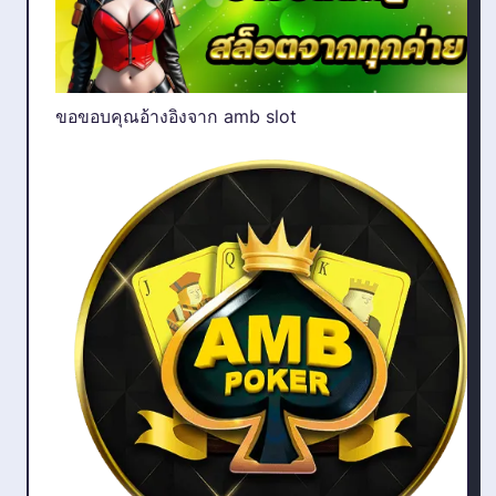
ขอขอบคุณอ้างอิงจาก
amb slot