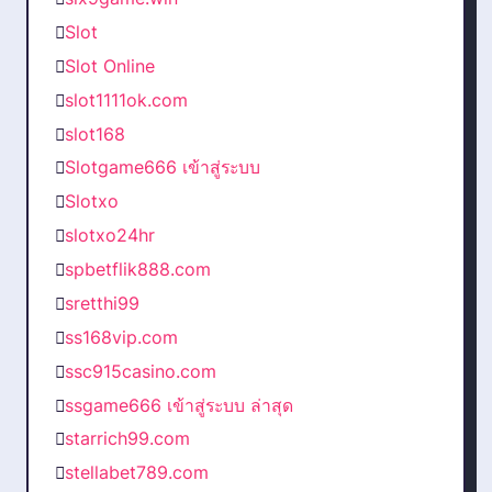
Slot
Slot Online
slot1111ok.com
slot168
Slotgame666 เข้าสู่ระบบ
Slotxo
slotxo24hr
spbetflik888.com
sretthi99
ss168vip.com
ssc915casino.com
ssgame666 เข้าสู่ระบบ ล่าสุด
starrich99.com
stellabet789.com