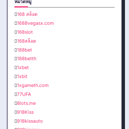
หมวดหมู่
168 สล็อต
1688vegasx.com
168slot
168สล็อต
188bet
188betth
1xbet
1xbit
1xgameth.com
77UFA
8lots.me
918Kiss
918kissauto