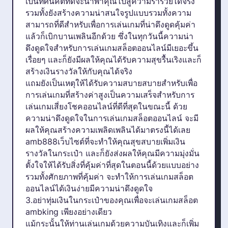
เป็นทัศนคติที่ดีจะนำพาคุณไปสู่ความร่ำรวยได้จริง
รวมทั้งยังสร้างความน่าสนใจรูปแบบรวมทั้งความ
สามารถที่ดีสำหรับเพื่อการเล่นเกมที่น่าดึงดูดคุ้มค่า
แล้วก็เบิกบานเพลินอีกด้วย ซึ่งในทุกวันนี้ความน่า
ดึงดูดใจสำหรับการเล่นเกมสล็อตออนไลน์มีเยอะขึ้น
เรื่อยๆ และก็ยังมีผลให้คุณได้รับความสุขรื้นเริงและก็
สร้างเงินรางวัลให้กับคุณได้จริง
แถมยังเป็นเหตุให้ได้รับความสบายสบายสำหรับเพื่อ
การเล่นเกมที่สร้างค่าสูงเป็นความเสร็จสำหรับการ
เล่นเกมเสี่ยงโชคออนไลน์ที่ดีที่สุดในขณะนี้ ด้วย
ความน่าดึงดูดใจในการเล่นเกมสล็อตออนไลน์ จะมี
ผลให้คุณสร้างความเพลิดเพลินได้มาตรงนี้ได้เลย
amb888เว็บไซต์ที่จะทำให้คุณสุขสบายเพิ่มเงิน
รางวัลในกระเป๋า และก็ยังส่งผลให้คุณมีความมุ่งมั่น
ตั้งใจให้ได้รับสิ่งที่คุ้มค่าที่สุดในตอนนี้ด้วยแบบอย่าง
รวมทั้งศักยภาพที่คุ้มค่า จะทำให้การเล่นเกมสล็อต
ออนไลน์ได้เงินง่ายมีความน่าดึงดูดใจ
3.อย่าทุ่มเงินในกระเป๋าของคุณเพื่อจะเล่นเกมสล็อต
ambking เพียงอย่างเดียว
แม้กระนั้นให้ท่านเล่นเกมด้วยความบันเทิงและก็เพิ่ม