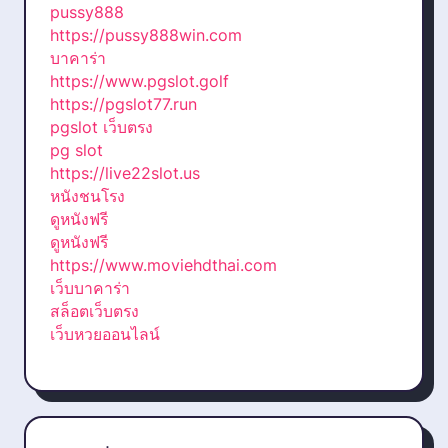
pussy888
https://pussy888win.com
บาคาร่า
https://www.pgslot.golf
https://pgslot77.run
pgslot เว็บตรง
pg slot
https://live22slot.us
หนังชนโรง
ดูหนังฟรี
ดูหนังฟรี
https://www.moviehdthai.com
เว็บบาคาร่า
สล็อตเว็บตรง
เว็บหวยออนไลน์