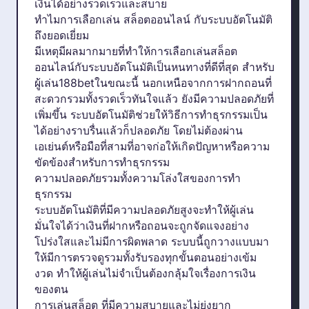
เงินได้อย่างรวดเร็วและสบาย
ทำไมการเลือกเล่น สล็อตออนไลน์ กับระบบอัตโนมัติ
ถึงยอดเยี่ยม
มีเหตุมีผลมากมายที่ทำให้การเลือกเล่นสล็อต
ออนไลน์กับระบบอัตโนมัติเป็นหนทางที่ดีที่สุด สำหรับ
ผู้เล่น188betในขณะนี้ นอกเหนือจากการฝากถอนที่
สะดวกรวมทั้งรวดเร็วทันใจแล้ว ยังมีความปลอดภัยที่
เพิ่มขึ้น ระบบอัตโนมัติช่วยให้วิธีการทำธุรกรรมเป็น
ได้อย่างราบรื่นแล้วก็ปลอดภัย โดยไม่ต้องผ่าน
เอเย่นต์หรือมือที่สามที่อาจก่อให้เกิดปัญหาหรือความ
ขัดข้องสำหรับการทำธุรกรรม
ความปลอดภัยรวมทั้งความโล่งใสของการทำ
ธุรกรรม
ระบบอัตโนมัติที่มีความปลอดภัยสูงจะทำให้ผู้เล่น
มั่นใจได้ว่าเงินที่ฝากหรือถอนจะถูกจัดแจงอย่าง
โปร่งใสและไม่มีการผิดพลาด ระบบนี้ถูกวางแบบมา
ให้มีการตรวจดูรวมทั้งรับรองทุกขั้นตอนอย่างเข้ม
งวด ทำให้ผู้เล่นไม่จำเป็นต้องกลุ้มใจเรื่องการเงิน
ของตน
การเล่นสล็อต ที่มีความสบายและไม่ยุ่งยาก