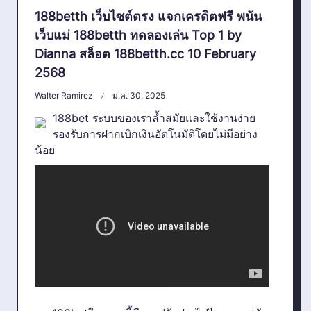
188betth เว็บไซต์ตรง แจกเครดิตฟรี พนัน
เว็บแม่ 188betth ทดลองเล่น Top 1 by
Dianna สล็อต 188betth.cc 10 February
2568
Walter Ramirez
ม.ค. 30, 2025
188bet ระบบของเราล้ำสมัยและใช้งานง่าย
รองรับการฝากเบิกเงินอัตโนมัติโดยไม่มีอย่าง
น้อย