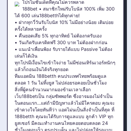
โปรโมชั่นเด็ดที่คุณไม่ควรพลาด
188bet
• สมาชิกใหม่รับโบนัส 100% เพิ่ม 300
ได้ 600 เล่น188betthได้ทุกค่าย!
• ฝากทุกวี่วันรับโบนัส 10% ไม่มีอย่างน้อย เติมบ่อย
ครั้งได้หลายครั้ง
• คืนยอดเสีย 5% ทุกอาทิตย์ ไม่ต้องกดรับเอง
• วันเกิดรับเครดิตฟรี 300 บาท ไม่ต้องฝากก่อน
• แนะนำเพื่อนพ้อง รับรายได้แบบ Passive ไม่ต้อง
เล่นก็ได้เงิน
ทุกโปรมีเงื่อนไขเข้าใจง่าย ไม่มีซ่อนเทิร์นเวอร์หนักๆ
แล้วก็ถอนเงินได้จริงทุกยอด
ทีมแอดมิน 188betth คนประเทศไทยพร้อมดูแล
ตลอด 1 วัน ไม่ทิ้งยูส ไม่ปล่อยรอคอยเป็นชั่วโมง
สิ่งที่ผู้คนจำนวนมากมองข้ามเวลาเลือก
เว็บ188betเป็น กลุ่มซัพพอร์ต ซึ่งอาจมองไม่จำเป็น
ในตอนแรก…แต่ถ้ามีปัญหาแล้วไม่มีใครตอบ คุณจะ
เข้าดวงใจโดยทันทีว่า แอดไม่นเป็นสิ่งจำเป็นที่สุด ที่
188betth คุณจะได้รับการดูแลแบบ ลูกค้า VIP ทุก
ยูสเซอร์ มีคณะทำงานคนไทยคอยตอบตลอด 24
ชั่วโมงตอบเร็ว ตรงประเด็น และไม่ปล่อยให้รอแบบ