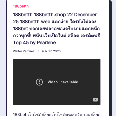
188betth
188betth 188betth.shop 22 December
25 188betth web แตกง่าย ใครยังไม่ลอง
188bet บอกเลยพลาดของจริง เกมแตกหนัก
กว่าทุกที่! พนัน เว็บเปิดใหม่ สล็อต เครดิตฟรี
Top 45 by Pearlene
Walter Ramirez
ต.ค. 17, 2025
188bet เว็บไซต์สล็อตเว็บไซต์ตรงสุดจัด รวมสล็อต