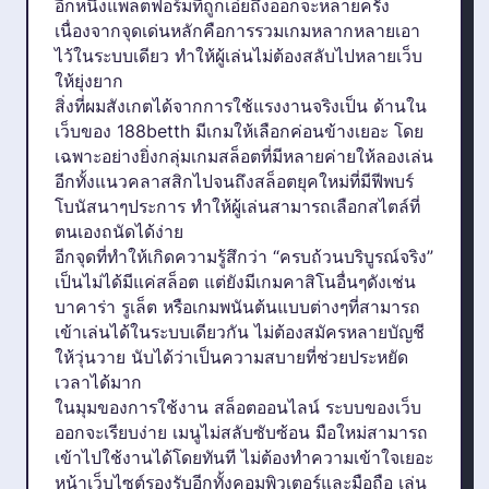
อีกหนึ่งแพลตฟอร์มที่ถูกเอ๋ยถึงออกจะหลายครั้ง
เนื่องจากจุดเด่นหลักคือการรวมเกมหลากหลายเอา
ไว้ในระบบเดียว ทำให้ผู้เล่นไม่ต้องสลับไปหลายเว็บ
ให้ยุ่งยาก
สิ่งที่ผมสังเกตได้จากการใช้แรงงานจริงเป็น ด้านใน
เว็บของ 188betth มีเกมให้เลือกค่อนข้างเยอะ โดย
เฉพาะอย่างยิ่งกลุ่มเกมสล็อตที่มีหลายค่ายให้ลองเล่น
อีกทั้งแนวคลาสสิกไปจนถึงสล็อตยุคใหม่ที่มีฟีพบร์
โบนัสนาๆประการ ทำให้ผู้เล่นสามารถเลือกสไตล์ที่
ตนเองถนัดได้ง่าย
อีกจุดที่ทำให้เกิดความรู้สึกว่า “ครบถ้วนบริบูรณ์จริง”
เป็นไม่ได้มีแค่สล็อต แต่ยังมีเกมคาสิโนอื่นๆดังเช่น
บาคาร่า รูเล็ต หรือเกมพนันต้นแบบต่างๆที่สามารถ
เข้าเล่นได้ในระบบเดียวกัน ไม่ต้องสมัครหลายบัญชี
ให้วุ่นวาย นับได้ว่าเป็นความสบายที่ช่วยประหยัด
เวลาได้มาก
ในมุมของการใช้งาน สล็อตออนไลน์ ระบบของเว็บ
ออกจะเรียบง่าย เมนูไม่สลับซับซ้อน มือใหม่สามารถ
เข้าไปใช้งานได้โดยทันที ไม่ต้องทำความเข้าใจเยอะ
หน้าเว็บไซต์รองรับอีกทั้งคอมพิวเตอร์และมือถือ เล่น