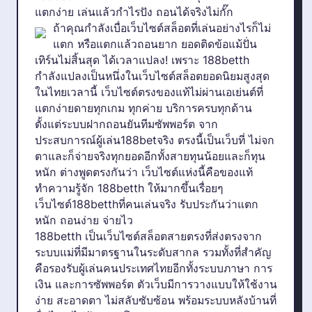
แตกง่าย เล่นแล้วกำไรปัง ถอนได้จริงไม่กั๊ก
ถ้าคุณกำลังเบื่อเว็บไซต์สล็อตที่เล่นอย่างไรก็ไม่
แตก หรือแตกแล้วถอนยาก ยอดติดข้อแม้ปั่น
เทิร์นไม่สิ้นสุด ได้เวลาแปลง! เพราะ 188betth
กำลังแปลงเป็นหนึ่งในเว็บไซต์สล็อตยอดนิยมสูงสุด
ในไทยเวลานี้ เว็บไซต์ตรงของแท้ไม่ผ่านเอเย่นต์ที่
แตกง่ายดายทุกเกม ทุกค่าย บริการครบทุกด้าน
ตั้งแต่ระบบฝากถอนยันทีมซัพพอร์ต จาก
ประสบการณ์ผู้เล่น188betจริง ตรงนี้เป็นเว็บที่ ไม่จก
ตาและก็จ่ายจริงทุกยอดอีกทั้งสายทุนน้อยและก็ทุน
หนัก ต่างพูดตรงกันว่า เว็บไซต์แห่งนี้คือของแท้
ทำความรู้จัก 188betth ให้มากขึ้นเรื่อยๆ
เว็บไซต์188betthที่คนเล่นจริง รับประกันว่าแตก
หนัก ถอนง่าย จ่ายไว
188betth เป็นเว็บไซต์สล็อตสายตรงที่ส่งตรงจาก
ระบบแม่ที่มีมาตรฐานในระดับสากล รวมทั้งที่สำคัญ
คือรองรับผู้เล่นคนประเทศไทยอีกทั้งระบบภาษา การ
เงิน และการซัพพอร์ต ตัวเว็บมีการวางแบบให้ใช้งาน
ง่าย สะอาดตา ไม่สลับซับซ้อน พร้อมระบบหลังบ้านที่