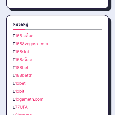
หมวดหมู่
168 สล็อต
1688vegasx.com
168slot
168สล็อต
188bet
188betth
1xbet
1xbit
1xgameth.com
77UFA