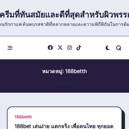
Skip
to
รีมที่ทันสมัยและดีที่สุดสำหรับผิวพร
content
บคนรักกาแฟ ค้นพบรสชาติที่หลากหลายและความพิถีพิถันในการต้ม
หมวดหมู่:
188betth
188betth
188betth
188bet เล่นง่าย แตกจริง เพื่อคนไทย ทุกยอด