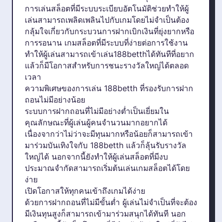
การเล่นสล็อตที่มีระบบระเบียบอัตโนมัติช่วยทำให้ผู้
เล่นสามารถเพลิดเพลินไปกับเกมโดยไม่จำเป็นต้อง
กลุ้มใจเกี่ยวกับกระบวนการฝากเบิกเงินที่ยุ่งยากหรือ
การรอนาน เกมสล็อตที่มีระบบที่ง่ายต่อการใช้งาน
ทำให้ผู้เล่นสามารถเข้าเล่น188betthได้ทันทีที่อยาก
แล้วก็มีโอกาสสำหรับการชนะรางวัลใหญ่ได้ตลอด
เวลา
ความพิเศษของการเล่น 188betth ที่รองรับการฝาก
ถอนไม่มีอย่างน้อย
ระบบการฝากถอนที่ไม่มีอย่างต่ำเป็นเยี่ยมใน
คุณลักษณะที่ผู้เล่นผู้คนจำนวนมากอยากได้
เนื่องจากว่าไม่ว่าจะมีทุนมากหรือน้อยก็สามารถเข้า
มาร่วมบันเทิงใจกับ 188betth แล้วก็ลุ้นรับรางวัล
ใหญ่ได้ นอกจากนี้ยังทำให้ผู้เล่นสล็อตที่มีงบ
ประมาณจำกัดสามารถเริ่มต้นเล่นเกมสล็อตได้โดย
ง่าย
เปิดโอกาสให้ทุกคนเข้าถึงเกมได้ง่าย
ด้วยการฝากถอนที่ไม่มีขั้นต่ำ ผู้เล่นไม่จำเป็นที่จะต้อง
มีเงินทุนสูงก็สามารถเข้ามาร่วมสนุกได้ทันที นอก