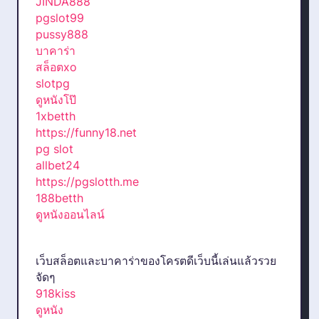
JINDA888
pgslot99
pussy888
บาคาร่า
สล็อตxo
slotpg
ดูหนังโป๊
1xbetth
https://funny18.net
pg slot
allbet24
https://pgslotth.me
188betth
ดูหนังออนไลน์
เว็บสล็อตและบาคาร่าของโครตดีเว็บนี้เล่นแล้วรวย
จัดๆ
918kiss
ดูหนัง