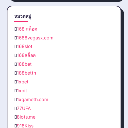
หมวดหมู่
168 สล็อต
1688vegasx.com
168slot
168สล็อต
188bet
188betth
1xbet
1xbit
1xgameth.com
77UFA
8lots.me
918Kiss