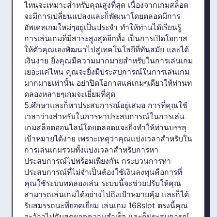
ไหนจะเหมาะสำหรับคุณสูงที่สุด เนื่องจากเกมสล็อต
จะมีการเปลี่ยนแปลงและก็พัฒนาโดยตลอดมีการ
อัพเดทเกมใหม่ๆอยู่เป็นประจำ ทำให้ท่านได้เรียนรู้
การเล่นเกมที่มีสาระสูงสุดอีกทั้ง เป็นการเปิดโอกาส
ให้ตัวคุณเองพัฒนาไปสู่เทคโนโลยีที่ทันสมัย และได้
เงินง่าย ยิ่งคุณมีความมากมายสำหรับในการเล่นเกม
เยอะแค่ไหน คุณจะยิ่งมีประสบการณ์ในการเล่นเกม
มากมายเท่านั้น อย่าปิดโอกาสแค่เกมๆเดียวให้ท่านท
ดลองหลายๆเกมจะเยี่ยมที่สุด
5.ศึกษาและก็หาประสบการณ์อยู่เสมอ การที่คุณใช้
เวลาว่างสำหรับในการหาประสบการณ์ในการเล่น
เกมสล็อตออนไลน์โดยตลอดแจะยิ่งทำให้ท่านบรรลุ
เป้าหมายได้ง่าย เพราะเหตุว่าคุณแบ่งเวลาสำหรับใน
การเล่นเกมรวมทั้งแบ่งเวลาสำหรับการหา
ประสบการณ์ไปพร้อมเพียงกัน กระบวนการหา
ประสบการณ์ที่ไม่จำเป็นต้องใช้เงินลงทุนคือการที่
คุณใช้ระบบทดลองเล่น ระบบนี้จะช่วยปรับให้คุณ
สามารถเล่นเกมได้อย่างไปถึงเป้าหมายคุ้ม และก็ได้
รับสมรรถนะที่ยอดเยี่ยม เล่นเกม 168slot ตรงนี้คุณ
จะว้าวไปกับสุดยอดความสำเร็จ และก็ประสบการณ์