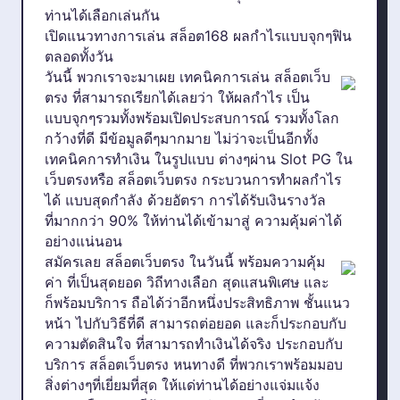
ท่านได้เลือกเล่นกัน
เปิดแนวทางการเล่น สล็อต168 ผลกำไรแบบจุกๆฟิน
ตลอดทั้งวัน
วันนี้ พวกเราจะมาเผย เทคนิคการเล่น สล็อตเว็บ
ตรง ที่สามารถเรียกได้เลยว่า ให้ผลกำไร เป็น
แบบจุกๆรวมทั้งพร้อมเปิดประสบการณ์ รวมทั้งโลก
กว้างที่ดี มีข้อมูลดีๆมากมาย ไม่ว่าจะเป็นอีกทั้ง
เทคนิคการทำเงิน ในรูปแบบ ต่างๆผ่าน Slot PG ใน
เว็บตรงหรือ สล็อตเว็บตรง กระบวนการทำผลกำไร
ได้ แบบสุดกำลัง ด้วยอัตรา การได้รับเงินรางวัล
ที่มากกว่า 90% ให้ท่านได้เข้ามาสู่ ความคุ้มค่าได้
อย่างแน่นอน
สมัครเลย สล็อตเว็บตรง ในวันนี้ พร้อมความคุ้ม
ค่า ที่เป็นสุดยอด วิถีทางเลือก สุดแสนพิเศษ และ
ก็พร้อมบริการ ถือได้ว่าอีกหนึ่งประสิทธิภาพ ชั้นแนว
หน้า ไปกับวิธีที่ดี สามารถต่อยอด และก็ประกอบกับ
ความตัดสินใจ ที่สามารถทำเงินได้จริง ประกอบกับ
บริการ สล็อตเว็บตรง หนทางดี ที่พวกเราพร้อมมอบ
สิ่งต่างๆที่เยี่ยมที่สุด ให้แด่ท่านได้อย่างแจ่มแจ้ง