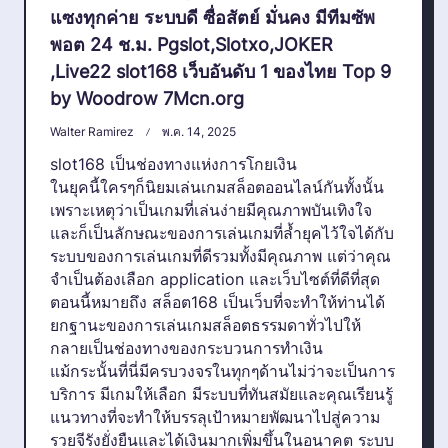
แซงทุกค่าย ระบบดี ซื่อสัตย์ มั่นคง มีทีมซัพ
พอต 24 ช.ม. Pgslot,Slotxo,JOKER
,Live22 slot168 เว็บอันดับ 1 ของไทย Top 9
by Woodrow 7Mcn.org
Walter Ramirez
พ.ค. 14, 2025
slot168
เป็นช่องทางแห่งการโกยเงิน
ในยุคนี้ใครๆก็นิยมเล่นเกมสล็อตออนไลน์กันทั้งนั้น
เพราะเหตุว่าเป็นเกมที่เล่นง่ายมีคุณภาพบันเทิงใจ
และก็เป็นลักษณะของการเล่นเกมที่ล้ำยุคไว้ใจได้กับ
ระบบของการเล่นเกมที่ดีรวมทั้งมีคุณภาพ แต่ว่าคุณ
จำเป็นต้องเลือก application และเว็บไซต์ที่ดีที่สุด
ตอนนี้หมายถึง สล็อต168 เป็นเว็บที่จะทำให้ท่านได้
ยกฐานะของการเล่นเกมสล็อตธรรมดาทั่วไปให้
กลายเป็นช่องทางของกระบวนการทำเงิน
แม้กระนั้นที่นี่มีครบวงจรในทุกๆด้านไม่ว่าจะเป็นการ
บริการ มีเกมให้เลือก มีระบบที่ทันสมัยและคุณเรียนรู้
แนวทางที่จะทำให้บรรลุเป้าหมายพัฒนาไปสู่ความ
รวยจีรังยั่งยืนและได้เงินมากเพิ่มขึ้นในอนาคต ระบบ