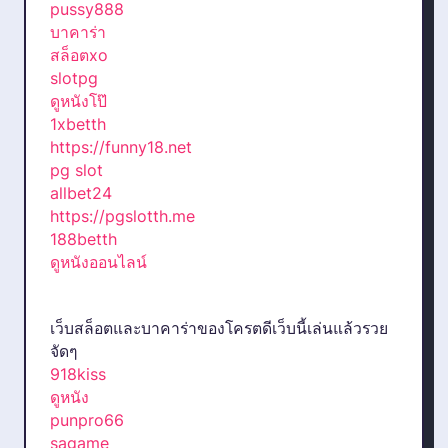
pussy888
บาคาร่า
สล็อตxo
slotpg
ดูหนังโป๊
1xbetth
https://funny18.net
pg slot
allbet24
https://pgslotth.me
188betth
ดูหนังออนไลน์
เว็บสล็อตและบาคาร่าของโครตดีเว็บนี้เล่นแล้วรวย
จัดๆ
918kiss
ดูหนัง
punpro66
sagame