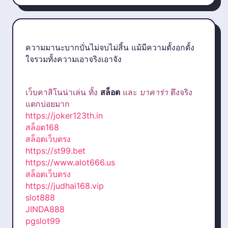
for:
ความมานะบากบั่นไม่จบไม่สิ้น แม้มีความตั้งอกตั้ง
ใจรวมทั้งความเอาจริงเอาจัง
เว็บคาสิโนน่าเล่น ทั้ง
สล็อต
และ
บาคาร่า
ตึงจริง
แตกบ่อยมาก
https://joker123th.in
สล็อต168
สล็อตเว็บตรง
https://st99.bet
https://www.alot666.us
สล็อตเว็บตรง
https://judhai168.vip
slot888
JINDA888
pgslot99