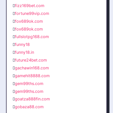
fizz169bet.com
fortune99vip.com
fox689ok.com
fox689ok.com
fullslotpg168.com
funny18
funny18.in
future24bet.com
gachawin168.com
gamehit8888.com
gem99ths.com
gem99ths.com
goatza888fin.com
gobaza88.com