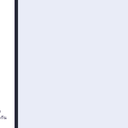
า
งกัน