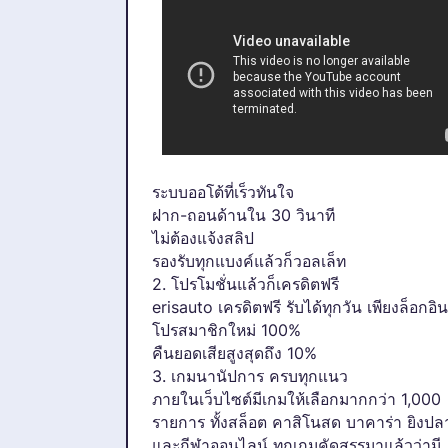
ระบบออโต้ที่เร็วทันใจ
ฝาก-ถอนด้านใน 30 วินาที
ไม่ต้องแจ้งสลิป
รองรับทุกแบงค์แล้วก็วอลเล็ท
2. โปรโมชั่นแล้วก็เครดิตฟรี
erisauto เครดิตฟรี
รับได้ทุกวัน เพียงล็อกอิน
โปรสมาชิกใหม่ 100%
คืนยอดเสียสูงสุดถึง 10%
3. เกมนานัปการ ครบทุกแนว
ภายในเว็บไซต์มีเกมให้เลือกมากกว่า 1,000
รายการ ทั้งสล็อต คาสิโนสด บาคาร่า ยิงปล
และกีฬาออนไลน์ ทุกเกมคัดสรรมาแล้วว่ามี