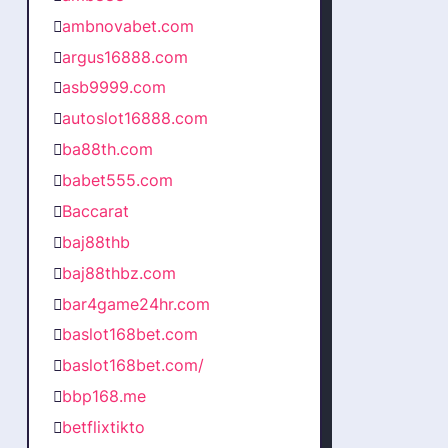
ambnovabet.com
argus16888.com
asb9999.com
autoslot16888.com
ba88th.com
babet555.com
Baccarat
baj88thb
baj88thbz.com
bar4game24hr.com
baslot168bet.com
baslot168bet.com/
bbp168.me
betflixtikto