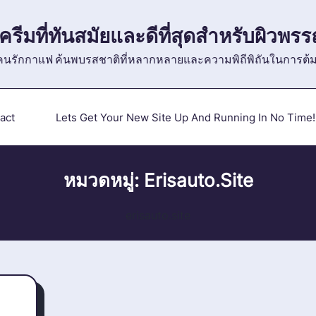
รีมที่ทันสมัยและดีที่สุดสำหรับผิวพร
บคนรักกาแฟ ค้นพบรสชาติที่หลากหลายและความพิถีพิถันในการต้ม
act
Lets Get Your New Site Up And Running In No Time!
หมวดหมู่:
Erisauto.site
erisauto.site