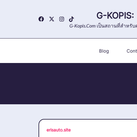
Skip
to
G-KOPIS: ค
content
G-Kopis.com เป็นสถานที่สำหรั
Blog
Cont
erisauto.site