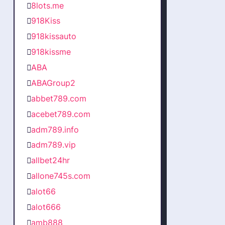
8lots.me
918Kiss
918kissauto
918kissme
ABA
ABAGroup2
abbet789.com
acebet789.com
adm789.info
adm789.vip
allbet24hr
allone745s.com
alot66
alot666
amb888