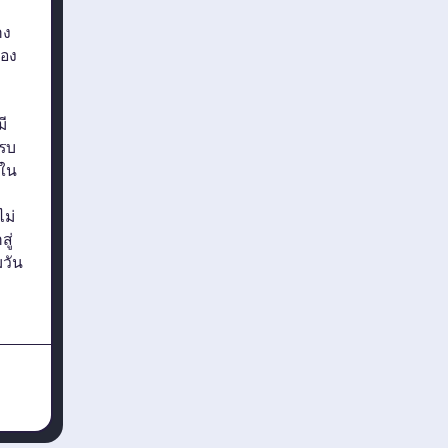
าง
่อง
ี
ครบ
งใน
ม่
ู่
มวัน