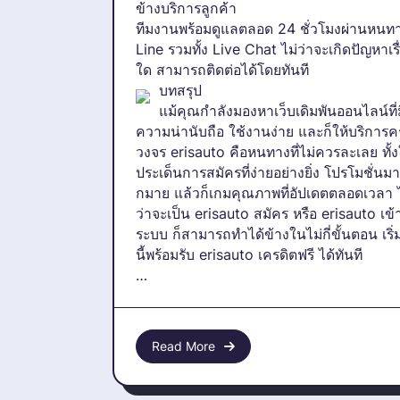
ข้างบริการลูกค้า
ทีมงานพร้อมดูแลตลอด 24 ชั่วโมงผ่านหนท
Line รวมทั้ง Live Chat ไม่ว่าจะเกิดปัญหาเรื
ใด สามารถติดต่อได้โดยทันที
บทสรุป
แม้คุณกำลังมองหาเว็บเดิมพันออนไลน์ที่ม
ความน่านับถือ ใช้งานง่าย และก็ให้บริการ
วงจร
erisauto
คือหนทางที่ไม่ควรละเลย ทั้
ประเด็นการสมัครที่ง่ายอย่างยิ่ง โปรโมชั่นมา
กมาย แล้วก็เกมคุณภาพที่อัปเดตตลอดเวลา ไ
ว่าจะเป็น erisauto สมัคร หรือ erisauto เข้าส
ระบบ ก็สามารถทำได้ข้างในไม่กี่ขั้นตอน เริ่
นี้พร้อมรับ erisauto เครดิตฟรี ได้ทันที
…
Read More