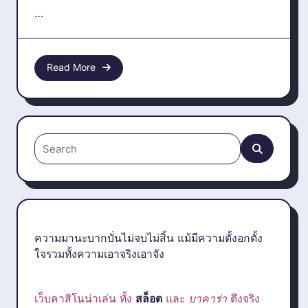
…
Read More
Search
for:
ความมานะบากบั่นไม่จบไม่สิ้น แม้มีความตั้งอกตั้ง
ใจรวมทั้งความเอาจริงเอาจัง
เว็บคาสิโนน่าเล่น ทั้ง
สล็อต
และ
บาคาร่า
ตึงจริง