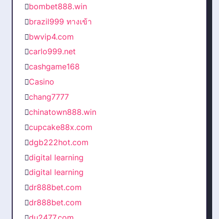
bombet888.win
brazil999 ทางเข้า
bwvip4.com
carlo999.net
cashgame168
Casino
chang7777
chinatown888.win
cupcake88x.com
dgb222hot.com
digital learning
digital learning
dr888bet.com
dr888bet.com
du2477.com