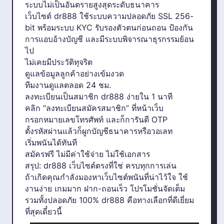
ระบบไม่เป็นอันตรายสูงสุดระดับธนาคาร
เว็บไซต์ dr888 ใช้ระบบความปลอดภัย SSL 256-
bit พร้อมระบบ KYC รับรองตัวตนก่อนถอน ป้องกัน
การแอบอ้างบัญชี และมีระบบพิจารณาธุรกรรมย้อน
ไป
ไม่เคยมีประวัติทุจริต
ดูแลข้อมูลลูกค้าอย่างเข้มงวด
ทีมงานดูแลตลอด 24 ชม.
ลงทะเบียนเป็นสมาชิก dr888 ง่ายใน 1 นาที
คลิก “ลงทะเบียนสมัครสมาชิก” ที่หน้าเว็บ
กรอกหมายเลขโทรศัพท์ และก็การันตี OTP
ตั้งรหัสผ่านแล้วก็ผูกบัญชีธนาคารหรือวอเลท
เริ่มพนันได้ทันที
สมัครฟรี ไม่มีค่าใช้จ่าย ไม่ใช้เอกสาร
สรุป: dr888 เว็บไซต์ตรงที่ใช่ ครบทุกการเล่น
ถ้าเกิดคุณกำลังมองหาเว็บไซต์พนันที่น่าไว้ใจ ใช้
งานง่าย เกมมาก ฝาก-ถอนเร็ว โปรโมชั่นจัดเต็ม
รวมทั้งปลอดภัย 100% dr888 คือทางเลือกที่ดีเยี่ยม
ที่สุดเดี๋ยวนี้