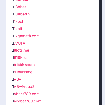
188bet
188betth
1xbet
1xbit
1xgameth.com
77UFA
8lots.me
918Kiss
918kissauto
918kissme
ABA
ABAGroup2
abbet789.com
acebet789.com