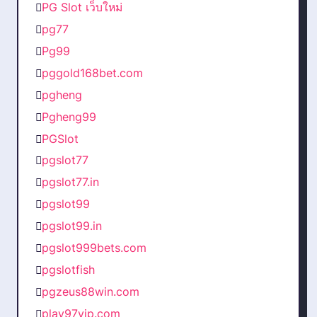
PG Slot เว็บใหม่
pg77
Pg99
pggold168bet.com
pgheng
Pgheng99
PGSlot
pgslot77
pgslot77.in
pgslot99
pgslot99.in
pgslot999bets.com
pgslotfish
pgzeus88win.com
play97vip.com