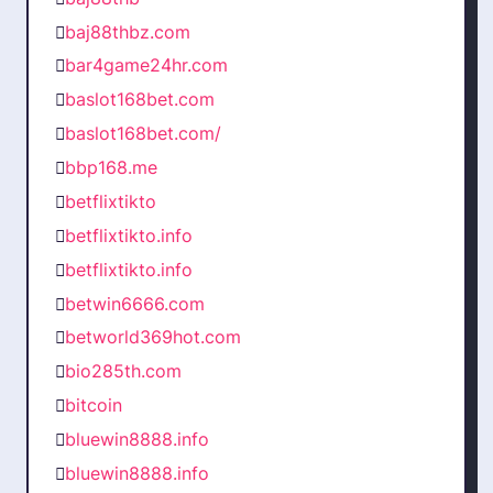
baj88thbz.com
bar4game24hr.com
baslot168bet.com
baslot168bet.com/
bbp168.me
betflixtikto
betflixtikto.info
betflixtikto.info
betwin6666.com
betworld369hot.com
bio285th.com
bitcoin
bluewin8888.info
bluewin8888.info