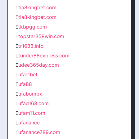
tia8kingbet.com
tia8kingbet.com
tkbpgg.com
topstar359win.com
tr1688.info
tunder88express.com
udee365day.com
ufa11bet
ufa88
ufabombx
ufad168.com
ufam11.com
ufanance
ufanance789.com