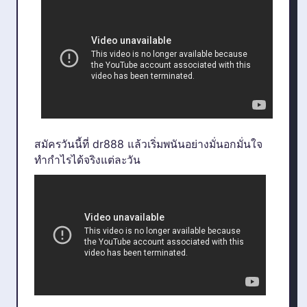
สมัครวันนี้ที่ dr888 แล้วเริ่มพนันอย่างมั่นอกมั่นใจ
ทำกำไรได้จริงแต่ละวัน