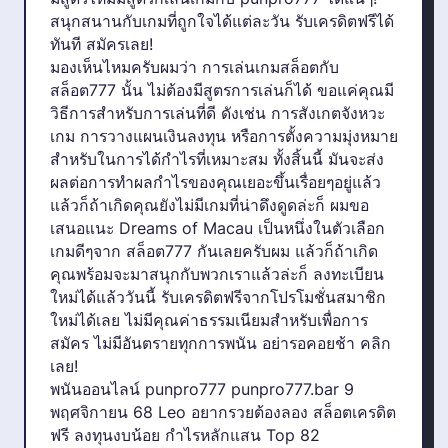
สนุกสนานกับเกมที่ถูกใจได้แต่ละวัน รับเครดิตฟรีได้
ทันที สมัครเลย!
มองเห็นไหมครับผมว่า การเล่นเกมสล็อตกับ
สล็อต777
นั้น ไม่ต้องมีสูตรการเล่นก็ได้ ขอแค่คุณมี
วิธีการสำหรับการเล่นที่ดี ดังเช่น การสังเกตจังหวะ
เกม การวางแผนเงินลงทุน หรือการตั้งความมุ่งหมาย
สำหรับในการได้กำไรที่เหมาะสม ทั้งสิ้นนี้ มันจะส่ง
ผลต่อการทำผลกำไรของคุณเยอะขึ้นเรื่อยๆอยู่แล้ว
แล้วก็ถ้าเกิดคุณยังไม่มีเกมที่น่าดึงดูดล่ะก็ ผมขอ
เสนอแนะ Dreams of Macau เป็นหนึ่งในตัวเลือก
เกมดีๆจาก สล็อต777 กันเลยครับผม แล้วก็ถ้าเกิด
คุณพร้อมจะมาสนุกกับพวกเราแล้วล่ะก็ ลงทะเบียน
ใหม่ได้แล้ววันนี้ รับเครดิตฟรีจากโปรโมชั่นสมาชิก
ใหม่ได้เลย ไม่มีคุณค่าธรรมเนียมสำหรับเพื่อการ
สมัคร ไม่มีอันตรายทุกการพนัน อย่ารอคอยช้า คลิก
เลย!
พนันออนไลน์ punpro777 punpro777.bar 9
พฤศจิกายน 68 Leo อยากรวยต้องลอง สล็อตเครดิต
ฟรี ลงทุนงบน้อย กำไรหลักแสน Top 82