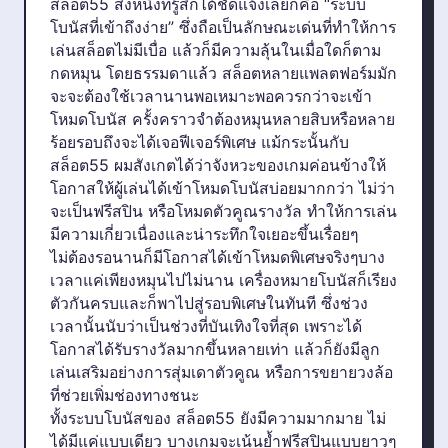
สล็อต55 สิ่งหนึ่งที่รู้สึกได้ชัดแจ้งเลยก็คือ “ระบบ
โบนัสที่เข้าถึงง่าย” ซึ่งถือเป็นลักษณะเด่นที่ทำให้การ
เล่นสล็อตไม่มีเบื่อ แล้วก็มีความลุ้นในเมื่อใดก็ตาม
กดหมุน โดยธรรมดาแล้ว สล็อตหลายแพลตฟอร์มมัก
จะจะต้องใช้เวลานานพอเหมาะพอควรกว่าจะเข้า
โหมดโบนัส ครั้งคราวจำต้องหมุนหลายสิบหรือหลาย
ร้อยรอบถึงจะได้เจอฟีเจอร์พิเศษ แม้กระนั้นกับ
สล็อต55 ผมสังเกตได้ว่าจังหวะของเกมค่อนข้างให้
โอกาสให้ผู้เล่นได้เข้าโหมดโบนัสบ่อยมากกว่า ไม่ว่า
จะเป็นฟรีสปิน หรือโหมดตัวคูณรางวัล ทำให้การเล่น
มีความเกี่ยวเนื่องและน่าระทึกใจเยอะขึ้นเรื่อยๆ
ไม่ต้องรอนานก็มีโอกาสได้เข้าโหมดพิเศษจริงๆบาง
เวลาแค่เพียงหมุนไปไม่นาน เครื่องหมายโบนัสก็เรียง
ตัวกันครบและก็พาไปสู่รอบพิเศษในทันที ซึ่งช่วง
เวลานั้นนับว่าเป็นช่วงที่บันเทิงใจที่สุด เพราะได้
โอกาสได้รับรางวัลมากขึ้นหลายเท่า แล้วก็ยังมีลูก
เล่นเสริมอย่างการสุ่มเดาตัวคูณ หรือการขยายวงล้อ
ที่ช่วยเพิ่มช่องทางชนะ
ทั้งระบบโบนัสของ สล็อต55 ยังมีความมากมาย ไม่
ได้มีแค่แบบเดียว บางเกมจะเน้นย้ำฟรีสปินแบบยาวๆ