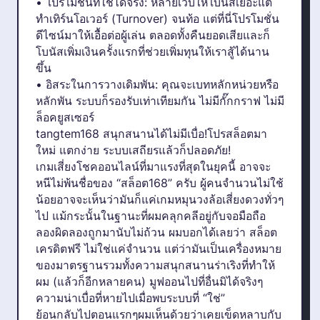
• โปรโมชั่นที่ใช้ได้จริง: หลายเว็บให้โบนัสเยอะแต่
ทำเทิร์นโอเวอร์ (Turnover) จนท้อ แต่ที่นี่โปรโมชั่น
ดีไซน์มาให้เอื้อต่อผู้เล่น ตลอดทั้งคืนยอดเสียและก็
โบนัสเพิ่มเงินครั้งแรกที่ช่วยเพิ่มทุนให้เราสู้ได้นาน
ขึ้น
• อิสระในการวางเดิมพัน: คุณจะเบทหลักหน่วยหรือ
หลักพัน ระบบก็รองรับเท่าเทียมกัน ไม่มีกั๊กกราฟ ไม่มี
ล็อคยูสเซอร์
tangtem168 สนุกสนานได้ไม่มีเบื่อ!โปรสล็อตมา
ใหม่ แตกง่าย ระบบเสถียรแล้วก็ปลอดภัย!
เกมเสี่ยงโชคออนไลน์ที่มาแรงที่สุดในยุคนี้ อาจจะ
หนีไม่พ้นชื่อของ “สล็อต168” ครับ ผู้คนจำนวนไม่ใช้
น้อยอาจจะเห็นว่ามันก็แค่เกมหมุนวงล้อเสี่ยงดวงทั่วๆ
ไป แม้กระนั้นในฐานะที่ผมคลุกคลีอยู่กับจอมือถือ
ลองผิดลองถูกมานับไม่ถ้วน ผมบอกได้เลยว่า สล็อต
เครดิตฟรี ไม่ใช่แค่จำนวน แต่ว่ามันเป็นเครื่องหมาย
ของมาตรฐานรวมทั้งความสนุกสนานร่าเริงที่ทำให้
ผม (แล้วก็อีกหลายคน) มูฟออนไปที่อื่นมิได้จริงๆ
ความน่าเบื่อที่หายไปเมื่อพบระบบที่ “ใช่”
ย้อนกลับไปตอนแรกๆผมเห็นด้วยว่าเคยเข็ดหลาบกับ