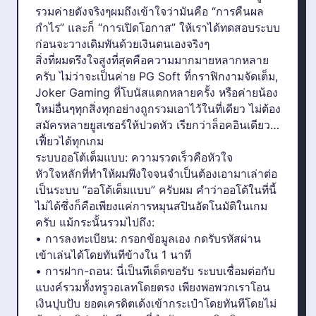
รวมค่ายดังจริงๆผมถึงเข้าใจว่ามันคือ “การคืนผล
กำไร” และก็ “การเปิดโอกาส” ให้เราได้ทดสอบระบบ
ก่อนจะวางเดิมพันด้วยเงินตนเองจริงๆ
สิ่งที่ผมตรึงใจสูงที่สุดคือความมากมายหลากหลาย
ครับ ไม่ว่าจะเป็นค่าย PG Soft ที่กราฟิกงามจัดเต็ม,
Joker Gaming ที่โบนัสแตกหลายครั้ง หรือค่ายน้อง
ใหม่อื่นๆทุกสิ่งทุกอย่างถูกรวมเอาไว้ในที่เดียว ไม่ต้อง
สมัครหลายยูสเซอร์ให้ปวดหัว เรียกว่าล็อคอินเดียว…
เฟี้ยวได้ทุกเกม
ระบบออโต้เต็มแบบ: ความรวดเร็วคือหัวใจ
หัวใจหลักที่ทำให้ผมพึงใจจนจำเป็นต้องเอามาเล่าต่อ
เป็นระบบ “ออโต้เต็มแบบ” ครับผม คำว่าออโต้ในที่นี้
ไม่ได้ซึ่งก็คือเพียงแค่การหมุนสปินอัตโนมัติในเกม
ครับ แม้กระนั้นรวมไปถึง:
• การลงทะเบียน: กรอกข้อมูลเอง กดรับรหัสผ่าน
เข้าเล่นได้โดยทันทีข้างใน 1 นาที
• การฝาก-ถอน: นี่เป็นทีเด็ดขอรับ ระบบเชื่อมต่อกับ
แบงค์รวมทั้งทรูวอเลทโดยตรง เพียงพอพวกเราโอน
เงินปุบปับ ยอดเครดิตเด้งเข้ากระเป๋าโดยทันทีโดยไม่