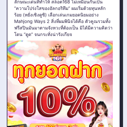
ลักษณะเด่นที่ทำให้ สล็อต168 ไม่เหมือนกันเป็น
“ความโปร่งใสของอัลกอริทึม” ผมเริ่มด้วยทุนหลัก
ร้อย (หยั่งเชิงดูซิ) เลือกเล่นเกมยอดนิยมอย่าง
Mahjong Ways 2 สิ่งที่ผมพินิจได้คือ ตัวคูณรวมทั้ง
ฟรีสปินมันมาตามจังหวะที่ต้องเป็น มิได้มีความคิดว่า
โดน “ดูด” จนกระทั่งน่ารังเกียจ