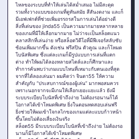
ไหลของระบบที่ทำให้เล่นได้สม่ำเสมอ ไม่มีสะดุด
รวมทั้งวางแบบของเกมที่ดูทันสมัย สีสันงดงาม และก็
มีเอฟเฟกต์ที่ช่วยเพิ่มอรรถรสในการเล่นได้อย่างดี
สิ่งที่เด่นของ jinda55 เป็นความมากมายหลากหลาย
ของเกมที่มีให้เลือกมากมาย ไม่ว่าจะเป็นสล็อตแนว
คลาสสิกที่เล่นง่าย หรือสล็อตวิดีโอที่มีฟีเจอร์สลับซับ
ซ้อนเพิ่มมากขึ้น ดังเช่น ฟรีสปิน ตัวคูณ และก็โหมด
โบนัสพิเศษ ซึ่งแต่ละเกมก็มีรูปแบบการเล่นที่แตก
ต่าง ทำให้ผมได้ลองหลายสไตล์และก็ศึกษาและ
ทำการค้นพบว่าเกมแบบไหนที่เหมาะกับตนเองที่สุด
จากที่ได้ลองเล่นมา ผมคิดว่า จินดา55 ให้ความ
สำคัญกับ “ประสบการณ์ของผู้เล่น” มากพอสมควร
เพราะนอกจากจะมีเกมให้เลือกเยอะแยะแล้ว ยังมี
ระบบระเบียบโบนัสที่เข้าถึงง่าย ไม่ต้องรอนานก็ได้
โอกาสได้เข้าโหมดพิเศษ ยิ่งในตอนทดสอบเล่นฟรี
ยิ่งช่วยให้ผมเข้าใจกลไกของเกมแต่ละแบบก้าวหน้า
ขึ้นโดยไม่ต้องเสี่ยงเงินจริง
สล็อต55 มีระบบระเบียบโบนัสที่เข้าถึงง่าย ไม่ต้องรอ
นานก็มีโอกาสได้เข้าโหมดพิเศษ