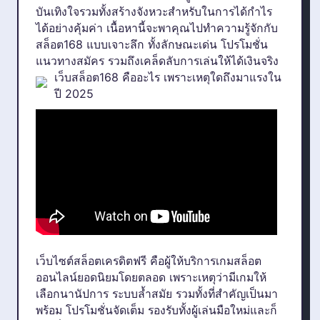
บันเทิงใจรวมทั้งสร้างจังหวะสำหรับในการได้กำไร
ได้อย่างคุ้มค่า เนื้อหานี้จะพาคุณไปทำความรู้จักกับ
สล็อต168 แบบเจาะลึก ทั้งลักษณะเด่น โปรโมชั่น
แนวทางสมัคร รวมถึงเคล็ดลับการเล่นให้ได้เงินจริง
เว็บสล็อต168 คืออะไร เพราะเหตุใดถึงมาแรงใน
ปี 2025
เว็บไซต์สล็อตเครดิตฟรี คือผู้ให้บริการเกมสล็อต
ออนไลน์ยอดนิยมโดยตลอด เพราะเหตุว่ามีเกมให้
เลือกนานัปการ ระบบล้ำสมัย รวมทั้งที่สำคัญเป็นมา
พร้อม โปรโมชั่นจัดเต็ม รองรับทั้งผู้เล่นมือใหม่และก็