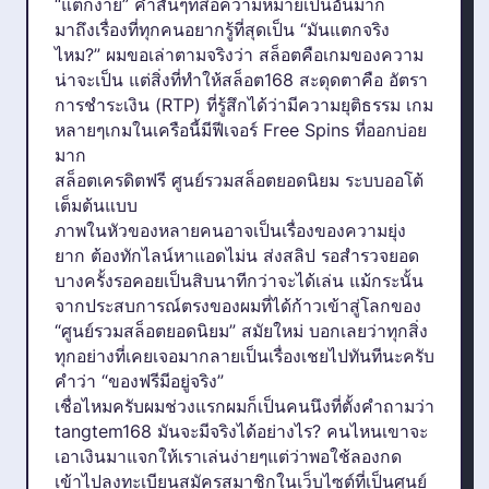
“แตกง่าย” คำสั้นๆที่สื่อความหมายเป็นอันมาก
มาถึงเรื่องที่ทุกคนอยากรู้ที่สุดเป็น “มันแตกจริง
ไหม?” ผมขอเล่าตามจริงว่า สล็อตคือเกมของความ
น่าจะเป็น แต่สิ่งที่ทำให้
สล็อต168
สะดุดตาคือ อัตรา
การชำระเงิน (RTP) ที่รู้สึกได้ว่ามีความยุติธรรม เกม
หลายๆเกมในเครือนี้มีฟีเจอร์ Free Spins ที่ออกบ่อย
มาก
สล็อตเครดิตฟรี ศูนย์รวมสล็อตยอดนิยม ระบบออโต้
เต็มต้นแบบ
ภาพในหัวของหลายคนอาจเป็นเรื่องของความยุ่ง
ยาก ต้องทักไลน์หาแอดไม่น ส่งสลิป รอสำรวจยอด
บางครั้งรอคอยเป็นสิบนาทีกว่าจะได้เล่น แม้กระนั้น
จากประสบการณ์ตรงของผมที่ได้ก้าวเข้าสู่โลกของ
“ศูนย์รวมสล็อตยอดนิยม” สมัยใหม่ บอกเลยว่าทุกสิ่ง
ทุกอย่างที่เคยเจอมากลายเป็นเรื่องเชยไปทันทีนะครับ
คำว่า “ของฟรีมีอยู่จริง”
เชื่อไหมครับผมช่วงแรกผมก็เป็นคนนึงที่ตั้งคำถามว่า
tangtem168 มันจะมีจริงได้อย่างไร? คนไหนเขาจะ
เอาเงินมาแจกให้เราเล่นง่ายๆแต่ว่าพอใช้ลองกด
เข้าไปลงทะเบียนสมัครสมาชิกในเว็บไซต์ที่เป็นศูนย์