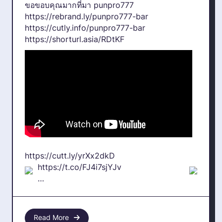
ขอขอบคุณมากที่มา
punpro777
https://rebrand.ly/punpro777-bar
https://cutly.info/punpro777-bar
https://shorturl.asia/RDtKF
https://cutt.ly/yrXx2dkD
https://t.co/FJ4i7sjYJv
…
Read More