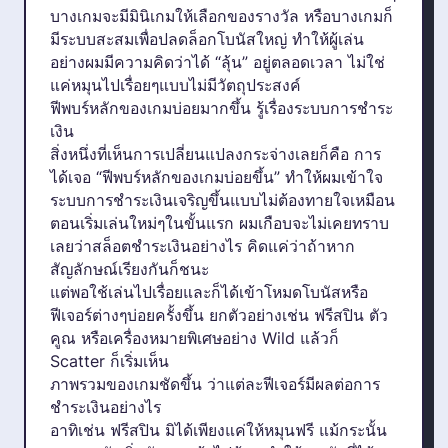
บางเกมจะมีมินิเกมให้เลือกของรางวัล หรือบางเกมก็
มีระบบสะสมเพื่อปลดล็อกโบนัสใหญ่ ทำให้ผู้เล่น
อย่างผมมีความคิดว่าได้ “ลุ้น” อยู่ตลอดเวลา ไม่ใช่
แค่หมุนไปเรื่อยๆแบบไม่มีวัตถุประสงค์
ฟีพบร์หลักของเกมบ่อยมากขึ้น รู้เรื่องระบบการชำระ
เงิน
สิ่งหนึ่งที่เห็นการเปลี่ยนแปลงกระจ่างเลยก็คือ การ
ได้เจอ “ฟีพบร์หลักของเกมบ่อยขึ้น” ทำให้ผมเข้าใจ
ระบบการชำระเงินเจริญขึ้นแบบไม่ต้องทายใจเหมือน
ตอนเริ่มเล่นใหม่ๆในขั้นแรก ผมเกือบจะไม่เคยทราบ
เลยว่าสล็อตชำระเงินอย่างไร คิดแค่ว่าถ้าหาก
สัญลักษณ์เรียงกันก็ชนะ
แต่พอใช้เล่นไปเรื่อยและก็ได้เข้าโหมดโบนัสหรือ
ฟีเจอร์ต่างๆบ่อยครั้งขึ้น ยกตัวอย่างเช่น ฟรีสปิน ตัว
คูณ หรือเครื่องหมายพิเศษอย่าง Wild แล้วก็
Scatter ก็เริ่มเห็น
ภาพรวมของเกมชัดขึ้น ว่าแต่ละฟีเจอร์มีผลต่อการ
ชำระเงินอย่างไร
อาทิเช่น ฟรีสปิน มิได้เพียงแค่ให้หมุนฟรี แม้กระนั้น