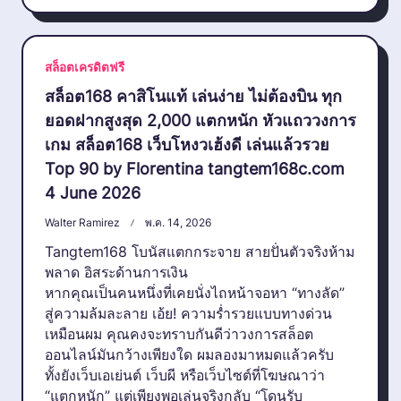
สล็อตเครดิตฟรี
สล็อต168 คาสิโนแท้ เล่นง่าย ไม่ต้องบิน ทุก
ยอดฝากสูงสุด 2,000 แตกหนัก หัวแถววงการ
เกม สล็อต168 เว็บโหงวเฮ้งดี เล่นแล้วรวย
Top 90 by Florentina tangtem168c.com
4 June 2026
Walter Ramirez
พ.ค. 14, 2026
Tangtem168 โบนัสแตกกระจาย สายปั่นตัวจริงห้าม
พลาด อิสระด้านการเงิน
หากคุณเป็นคนหนึ่งที่เคยนั่งไถหน้าจอหา “ทางลัด”
สู่ความล้มละลาย เอ้ย! ความร่ำรวยแบบทางด่วน
เหมือนผม คุณคงจะทราบกันดีว่าวงการสล็อต
ออนไลน์มันกว้างเพียงใด ผมลองมาหมดแล้วครับ
ทั้งยังเว็บเอเย่นต์ เว็บผี หรือเว็บไซต์ที่โฆษณาว่า
“แตกหนัก” แต่เพียงพอเล่นจริงกลับ “โดนรับ