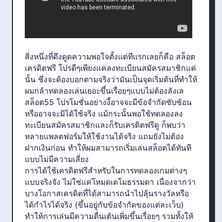
สิ่งหนึ่งที่ดึงดูดความพอใจตั้งแต่ทีแรกเลยก็คือ สล็อต
เครดิตฟรี โปรดีๆเพียงแค่ลงทะเบียนสมัครสมาชิกแค่
นั้น ซึ่งจะต้องบอกตามจริงว่ามันเป็นจุดเริ่มต้นที่ทำให้
ผมกล้าทดลองเล่นเยอะขึ้นเรื่อยๆแบบไม่ต้องลังเล
สล็อต55 โปรโมชั่นอย่างงี้อาจจะมีข้อจำกัดซับซ้อน
หรืออาจจะมิได้ใช้จริง แม้กระนั้นพอใช้ทดลองลง
ทะเบียนสมัครสมาชิกและก็รับเครดิตฟรีดู ก็พบว่า
หลายแพลตฟอร์มให้ใช้งานได้จริง แถมยังไม่ต้อง
ฝากเงินก่อน ทำให้ผมสามารถเริ่มเล่นสล็อตได้ทันที
แบบไม่มีความเสี่ยง
การได้ใช้เครดิตฟรีสำหรับในการทดลองเกมต่างๆ
แบบจริงจัง ไม่ใช่แค่โหมดเดโมธรรมดา เนื่องจากว่า
บางโอกาสเครดิตที่ได้สามารถนำไปลุ้นรางวัลหรือ
ได้กำไรได้จริง (ขึ้นอยู่กับข้อจำกัดของแต่ละเว็บ)
ทำให้การเล่นมีความตื่นเต้นเพิ่มขึ้นเรื่อยๆ รวมทั้งให้