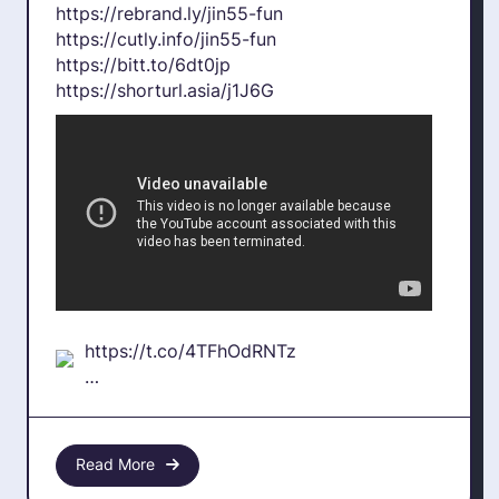
https://rebrand.ly/jin55-fun
https://cutly.info/jin55-fun
https://bitt.to/6dt0jp
https://shorturl.asia/j1J6G
https://t.co/4TFhOdRNTz
…
Read More