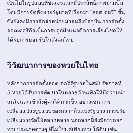
เป็นไปในรูปแบบที่ชัดเจนและมีประสิทธิภาพมากขึ้น
โดยมีการจัดตั้งหวยรัฐบาลที่เรียกว่า “ลอตเตอรี่” ขึ้น
ซึ่งยังคงมีการจัดจำหน่ายมาจนถึงปัจจุบัน การจัดตั้ง
ลอตเตอรี่ถือเป็นการปลูกฝังแนวคิดการเสี่ยงโชคให้
ได้รับการยอมรับในสังคมไทย
วิวัฒนาการของหวยในไทย
หลังจากการจัดตั้งลอตเตอรี่รัฐบาลในสมัยรัชกาลที่
5 หวยได้รับการพัฒนาในหลายด้านเพื่อให้มีความน่า
สนใจและเข้าถึงผู้คนได้มากขึ้น อย่างเช่น การ
เปลี่ยนแปลงรูปแบบของสลากกินแบ่งรัฐบาล การปรับ
เปลี่ยนรางวัลให้หลากหลาย นอกจากนี้ยังมีการออก
หวยประเภทต่างๆ ที่ไม่ใช่แค่เพียงหวยใต้ดิน เช่น