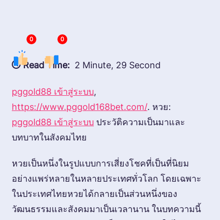
0
0
Read Time:
2 Minute, 29 Second
pggold88 เข้าสู่ระบบ
,
https://www.pggold168bet.com/
. หวย:
pggold88 เข้าสู่ระบบ
ประวัติความเป็นมาและ
บทบาทในสังคมไทย
หวยเป็นหนึ่งในรูปแบบการเสี่ยงโชคที่เป็นที่นิยม
อย่างแพร่หลายในหลายประเทศทั่วโลก โดยเฉพาะ
ในประเทศไทยหวยได้กลายเป็นส่วนหนึ่งของ
วัฒนธรรมและสังคมมาเป็นเวลานาน ในบทความนี้