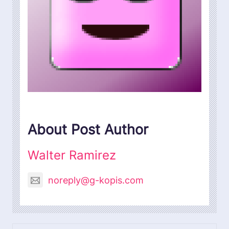
About Post Author
Walter Ramirez
noreply@g-kopis.com