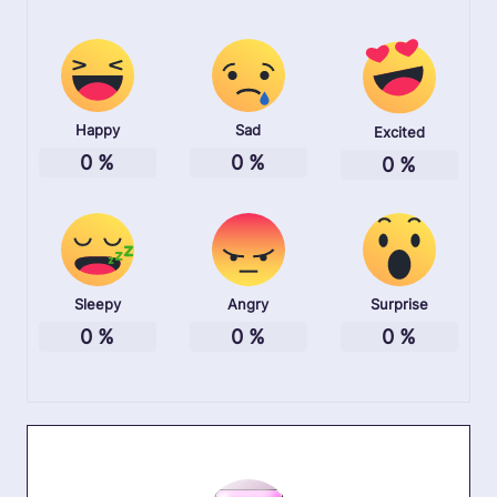
Happy
Sad
Excited
0
%
0
%
0
%
Sleepy
Angry
Surprise
0
%
0
%
0
%