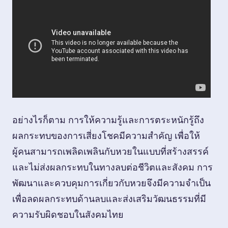
อย่างไรก็ตาม การให้ความรู้และการตระหนักรู้ถึง
ผลกระทบของการเสี่ยงโชคมีความสำคัญ เพื่อให้
ผู้คนสามารถเพลิดเพลินกับหวยในแบบที่สร้างสรรค์
และไม่ส่งผลกระทบในทางลบต่อชีวิตและสังคม การ
พัฒนาและควบคุมการเกี่ยวกับหวยจึงมีความจำเป็น
เพื่อลดผลกระทบด้านลบและส่งเสริมวัฒนธรรมที่มี
ความรับผิดชอบในสังคมไทย