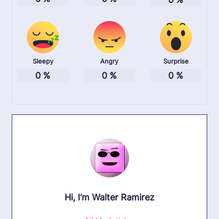
Sleepy
Angry
Surprise
0
%
0
%
0
%
Hi, I’m
Walter Ramirez