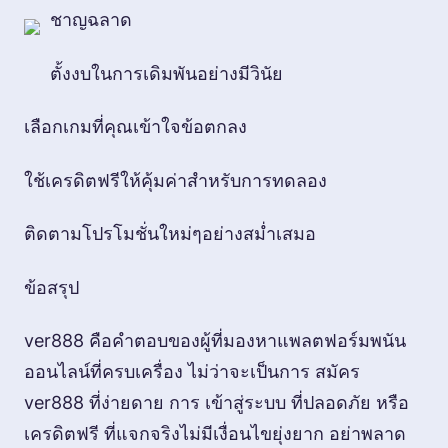
ชาญฉลาด
ตั้งงบในการเดิมพันอย่างมีวินัย
เลือกเกมที่คุณเข้าใจข้อตกลง
ใช้เครดิตฟรีให้คุ้มค่าสำหรับการทดลอง
ติดตามโปรโมชั่นใหม่ๆอย่างสม่ำเสมอ
ข้อสรุป
ver888 คือคำตอบของผู้ที่มองหาแพลตฟอร์มพนัน
ออนไลน์ที่ครบเครื่อง ไม่ว่าจะเป็นการ สมัคร
ver888 ที่ง่ายดาย การ เข้าสู่ระบบ ที่ปลอดภัย หรือ
เครดิตฟรี ที่แจกจริงไม่มีเงื่อนไขยุ่งยาก อย่าพลาด