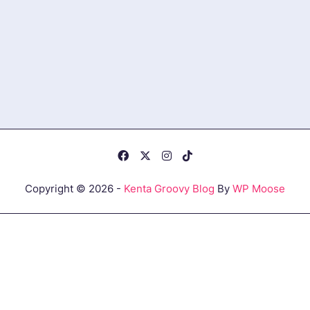
Copyright © 2026 -
Kenta Groovy Blog
By
WP Moose