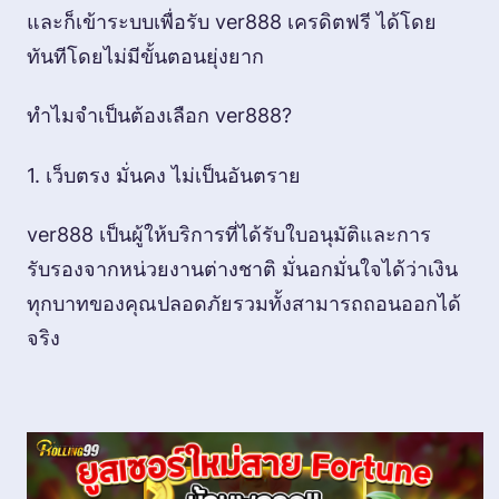
และก็เข้าระบบเพื่อรับ ver888 เครดิตฟรี ได้โดย
ทันทีโดยไม่มีขั้นตอนยุ่งยาก
ทำไมจำเป็นต้องเลือก ver888?
1. เว็บตรง มั่นคง ไม่เป็นอันตราย
ver888 เป็นผู้ให้บริการที่ได้รับใบอนุมัติและการ
รับรองจากหน่วยงานต่างชาติ มั่นอกมั่นใจได้ว่าเงิน
ทุกบาทของคุณปลอดภัยรวมทั้งสามารถถอนออกได้
จริง