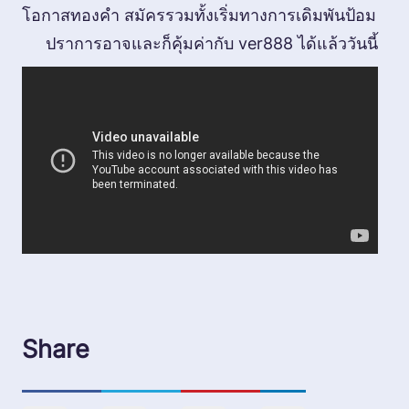
โอกาสทองคำ สมัครรวมทั้งเริ่มทางการเดิมพันป้อม
ปราการอาจและก็คุ้มค่ากับ ver888 ได้แล้ววันนี้
Share