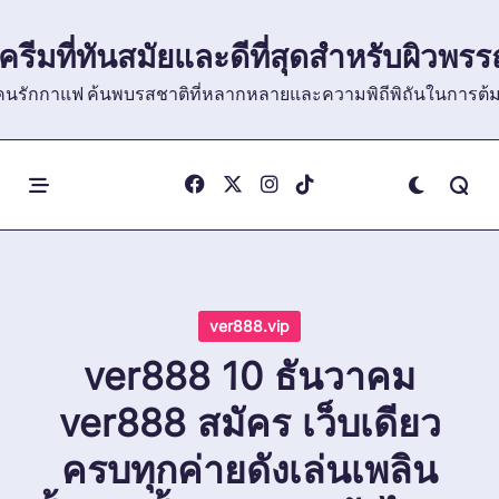
Skip
to
รีมที่ทันสมัยและดีที่สุดสำหรับผิวพร
content
บคนรักกาแฟ ค้นพบรสชาติที่หลากหลายและความพิถีพิถันในการต้ม
ver888.vip
ver888 10 ธันวาคม
ver888 สมัคร เว็บเดียว
ครบทุกค่ายดังเล่นเพลิน