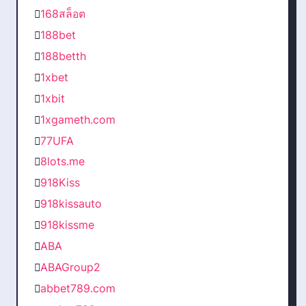
168สล็อต
188bet
188betth
1xbet
1xbit
1xgameth.com
77UFA
8lots.me
918Kiss
918kissauto
918kissme
ABA
ABAGroup2
abbet789.com