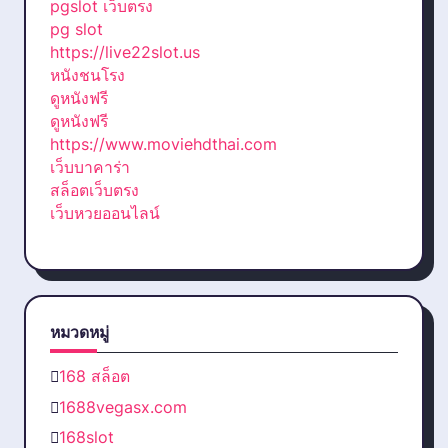
pgslot เว็บตรง
pg slot
https://live22slot.us
หนังชนโรง
ดูหนังฟรี
ดูหนังฟรี
https://www.moviehdthai.com
เว็บบาคาร่า
สล็อตเว็บตรง
เว็บหวยออนไลน์
หมวดหมู่
168 สล็อต
1688vegasx.com
168slot