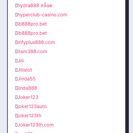
hydra888 สล็อต
hyperclub-casino.com
ib888pro.bet
ib888pro.bet
infyplus888.com
item388.com
Jili
Jilislot
Jinda55
jinda888
Joker123
joker123auto
joker123th
Joker123th.com