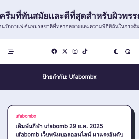
Skip
to
รีมที่ทันสมัยและดีที่สุดสำหรับผิวพร
content
บคนรักกาแฟ ค้นพบรสชาติที่หลากหลายและความพิถีพิถันในการต้ม
ป้ายกำกับ:
Ufabombx
ufabombx
เดิมพันกีฬา ufabomb 29 ธ.ค. 2025
ufabomb เว็บพนันบอลออนไลน์ มาแรงอันดับ