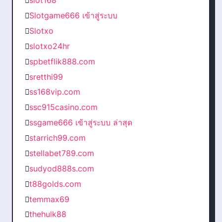
slot168
Slotgame666 เข้าสู่ระบบ
Slotxo
slotxo24hr
spbetflik888.com
sretthi99
ss168vip.com
ssc915casino.com
ssgame666 เข้าสู่ระบบ ล่าสุด
starrich99.com
stellabet789.com
sudyod888s.com
t88golds.com
temmax69
thehulk88