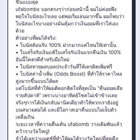
ขึ้นแบบสุด
ufabombx บอกตรงๆว่าก่อนหน้านี้ ผมไม่ค่อยพึง
พอใจโบนัสอะไรเลย แต่พอเริ่มเล่นมากขึ้น ผมก็พบว่า
โบนัสอะไรบางอย่างมันคุ้มกว่าเงินออมที่เราใส่เอง
ด้วย
ตัวอย่างที่ผมได้จริง:
• โบนัสต้อนรับ 100% ฝากมากแค่ไหนให้เท่านั้น
• ใบเสร็จรับเงินแพ้ใบเสร็จรับเงินแรกคืนเงิน 100%
อันนี้โคตรดีสำหรับมือใหม่
• โบนัสทายผลบอลประจำวันที่ให้เครดิตเพิ่มฟรี
• โบนัสค่าน้ำเพิ่ม (Odds Boost) ที่ทำให้ราคาไหล
สูงมากขึ้นแบบได้ผล
แต่โบนัสที่ทำให้ผมติดอกติดใจที่สุดเป็น “คืนยอดเสีย
รายสัปดาห์” เพราะบางอาทิตย์โชคไม่เข้าข้างเลย
จริงๆการได้เงินกลับมานิดเดียวทำให้พวกเรายังอยู่
บนสนามต่อได้ และมีโอกาสเอาคืนแบบไม่เจ็บตัว
เหลือเกิน
ระยะเวลาที่ความตื่นเต้น ufabomb วางเดิมพันแล้ว
คว้ารางวัลใหญ่!
จำได้เลยว่าแมตช์ที่ทำให้ผมได้รางวัลใหญ่ที่สุดคือ