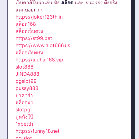
เว็บคาสิโนน่าเล่น ทั้ง
สล็อต
และ
บาคาร่า
ตึงจริง
แตกบ่อยมาก
https://joker123th.in
สล็อต168
สล็อตเว็บตรง
https://st99.bet
https://www.alot666.us
สล็อตเว็บตรง
https://judhai168.vip
slot888
JINDA888
pgslot99
pussy888
บาคาร่า
สล็อตxo
slotpg
ดูหนังโป๊
1xbetth
https://funny18.net
pg slot