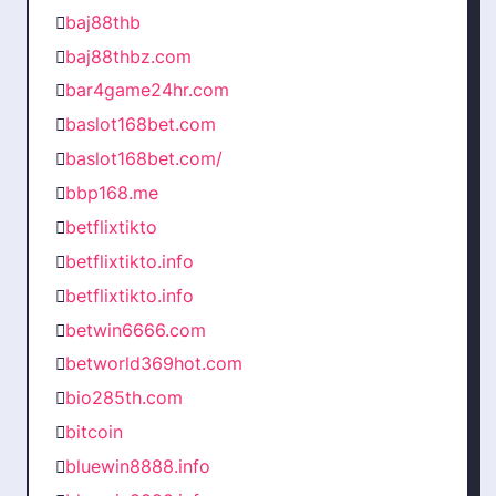
baj88thb
baj88thbz.com
bar4game24hr.com
baslot168bet.com
baslot168bet.com/
bbp168.me
betflixtikto
betflixtikto.info
betflixtikto.info
betwin6666.com
betworld369hot.com
bio285th.com
bitcoin
bluewin8888.info