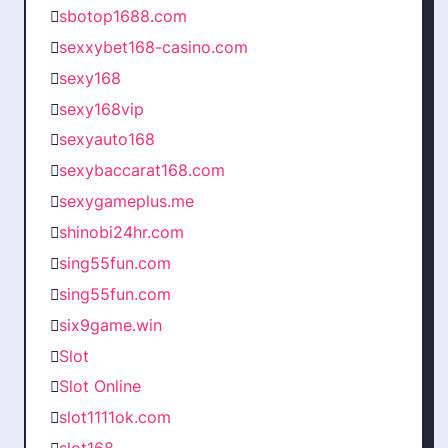
sbotop1688.com
sexxybet168-casino.com
sexy168
sexy168vip
sexyauto168
sexybaccarat168.com
sexygameplus.me
shinobi24hr.com
sing55fun.com
sing55fun.com
six9game.win
Slot
Slot Online
slot1111ok.com