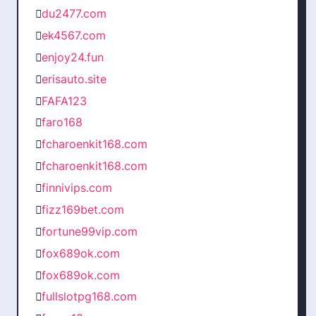
du2477.com
ek4567.com
enjoy24.fun
erisauto.site
FAFA123
faro168
fcharoenkit168.com
fcharoenkit168.com
finnivips.com
fizz169bet.com
fortune99vip.com
fox689ok.com
fox689ok.com
fullslotpg168.com