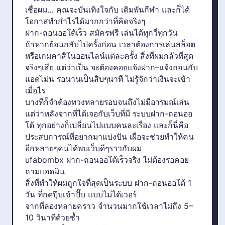
เชื่อผม… คุณจะบันเทิงใจกับ เดิมพันกีฬา และก็ได้
โอกาสทำกำไรได้มากกว่าที่คิดจริงๆ
ฝาก-ถอนออโต้เร็ว สมัครฟรี เล่นได้ทุกวี่ทุกวัน
ถ้าหากย้อนกลับไปครั้งก่อน เวลาต้องการเล่นสล็อต
หรือเกมคาสิโนออนไลน์แต่ละครั้ง สิ่งที่ผมกลัวที่สุด
จริงๆเสีย แต่ว่าเป็น จะต้องคอยแจ้งฝาก–แจ้งถอนกับ
แอดไม่น รอนานเป็นสิบๆนาที ไม่รู้จักว่าเงินจะเข้า
เมื่อไร
บางทีก็จำต้องทวงหลายรอบจนถึงไม่มีอารมณ์เล่น
แต่ว่าหลังจากที่ได้เจอกับเว็บที่มี ระบบฝาก-ถอนออ
โต้ ทุกอย่างก็เปลี่ยนไปแบบคนละเรื่อง และก็นี่คือ
ประสบการณ์ที่อยากมาแบ่งปัน เผื่อจะช่วยทำให้คน
อีกหลายๆคนได้พบเว็บดีๆราวกับผม
ufabombx ฝาก-ถอนออโต้เร็วจริง ไม่ต้องรอคอย
ถามแอดมิน
สิ่งที่ทำให้ผมถูกใจที่สุดเป็นระบบ ฝาก-ถอนออโต้ 1
วัน ที่กดปุ๊บเข้าปั๊บ แบบไม่ได้เวอร์
จากที่ลองหลายคราว จำนวนมากใช้เวลาไม่ถึง 5–
10 วินาทีด้วยซ้ำ