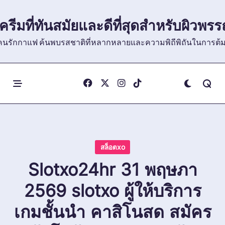
Skip
to
รีมที่ทันสมัยและดีที่สุดสำหรับผิวพร
content
บคนรักกาแฟ ค้นพบรสชาติที่หลากหลายและความพิถีพิถันในการต้ม
สล็อตxo
Slotxo24hr 31 พฤษภา
2569 slotxo ผู้ให้บริการ
เกมชั้นนำ คาสิโนสด สมัคร