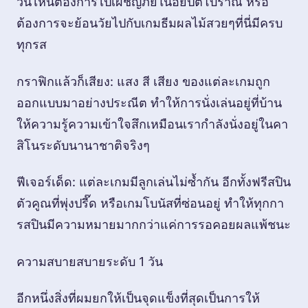
วันไหนต้องการไปเผชิญภัยในอียิปต์โบราณ หรือ
ต้องการจะย้อนวัยไปกับเกมธีมผลไม้สวยๆที่นี่มีครบ
ทุกรส
กราฟิกแล้วก็เสียง: แสง สี เสียง ของแต่ละเกมถูก
ออกแบบมาอย่างประณีต ทำให้การนั่งเล่นอยู่ที่บ้าน
ให้ความรู้ความเข้าใจสึกเหมือนเรากำลังนั่งอยู่ในคา
สิโนระดับนานาชาติจริงๆ
ฟีเจอร์เด็ด: แต่ละเกมมีลูกเล่นไม่ซ้ำกัน อีกทั้งฟรีสปิน
ตัวคูณที่พุ่งปรี๊ด หรือเกมโบนัสที่ซ่อนอยู่ ทำให้ทุกกา
รสปินมีความหมายมากกว่าแค่การรอคอยผลแพ้ชนะ
ความสบายสบายระดับ 1 วัน
อีกหนึ่งสิ่งที่ผมยกให้เป็นจุดแข็งที่สุดเป็นการให้