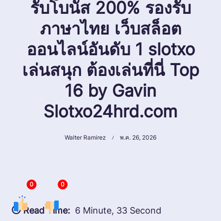
รับโบนัส 200% รองรับ
ภาษาไทย เว็บสล็อต
ออนไลน์อันดับ 1 slotxo
เล่นสนุก ต้องเล่นที่นี่ Top
16 by Gavin
Slotxo24hrd.com
Walter Ramirez
พ.ค. 26, 2026
0
0
Read Time:
6 Minute, 33 Second