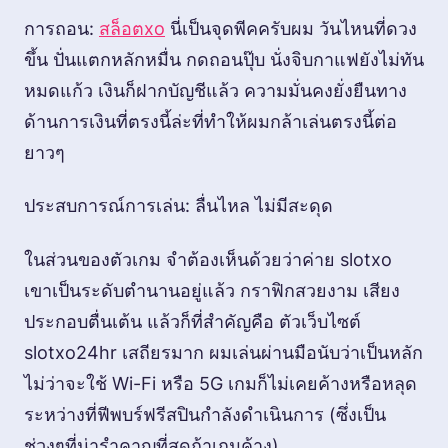
การถอน:
สล็อตxo
นี่เป็นจุดพีคครับผม วันไหนที่ดวง
ขึ้น ปั่นแตกหลักหมื่น กดถอนปุ๊บ นั่งจิบกาแฟยังไม่ทัน
หมดแก้ว เงินก็ฝากบัญชีแล้ว ความมั่นคงยั่งยืนทาง
ด้านการเงินที่ตรงนี้ล่ะที่ทำให้ผมกล้าเล่นตรงนี้ต่อ
ยาวๆ
ประสบการณ์การเล่น: ลื่นไหล ไม่มีสะดุด
ในส่วนของตัวเกม จำต้องเห็นด้วยว่าค่าย slotxo
เขาเป็นระดับตำนานอยู่แล้ว กราฟิกสวยงาม เสียง
ประกอบตื่นเต้น แล้วก็ที่สำคัญคือ ตัวเว็บไซต์
slotxo24hr เสถียรมาก ผมเล่นผ่านมือนับว่าเป็นหลัก
ไม่ว่าจะใช้ Wi-Fi หรือ 5G เกมก็ไม่เคยค้างหรือหลุด
ระหว่างที่ฟีพบร์ฟรีสปินกำลังดำเนินการ (ซึ่งเป็น
ช่วงๆที่น่ารำคาญที่สุดถ้าเกมค้าง)