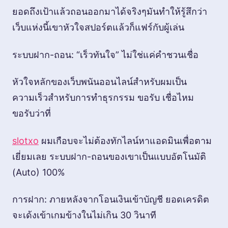
ยอดถึงเป้าแล้วถอนออกมาได้จริงๆมันทำให้รู้สึกว่า
เว็บแห่งนี้เขาหัวใจสปอร์ตแล้วก็แฟร์กับผู้เล่น
ระบบฝาก-ถอน: “เร็วทันใจ” ไม่ใช่แค่คำชวนเชื่อ
หัวใจหลักของเว็บพนันออนไลน์สำหรับผมเป็น
ความเร็วสำหรับการทำธุรกรรม ขอรับ เชื่อไหม
ขอรับว่าที่
slotxo
ผมเกือบจะไม่ต้องทักไลน์หาแอดมินเพื่อตาม
เยี่ยมเลย ระบบฝาก-ถอนของเขาเป็นแบบอัตโนมัติ
(Auto) 100%
การฝาก: ภายหลังจากโอนเงินเข้าบัญชี ยอดเครดิต
จะเด้งเข้าเกมข้างในไม่เกิน 30 วินาที