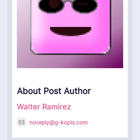
About Post Author
Walter Ramirez
noreply@g-kopis.com