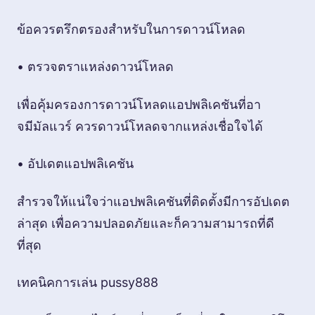
ข้อควรตรึกตรองสำหรับในการดาวน์โหลด
• ตรวจตราแหล่งดาวน์โหลด
เพื่อคุ้มครองการดาวน์โหลดแอปพลิเคชันที่อา
จมีมัลแวร์ ควรดาวน์โหลดจากแหล่งเชื่อใจได้
• อัปเดตแอปพลิเคชัน
สำรวจให้แน่ใจว่าแอปพลิเคชันที่ติดตั้งมีการอัปเดต
ล่าสุด เพื่อความปลอดภัยและก็ความสามารถที่ดี
ที่สุด
เทคนิคการเล่น pussy888