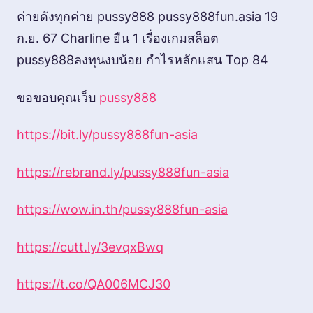
ค่ายดังทุกค่าย pussy888 pussy888fun.asia 19
ก.ย. 67 Charline ยืน 1 เรื่องเกมสล็อต
pussy888ลงทุนงบน้อย กำไรหลักแสน Top 84
ขอขอบคุณเว็บ
pussy888
https://bit.ly/pussy888fun-asia
https://rebrand.ly/pussy888fun-asia
https://wow.in.th/pussy888fun-asia
https://cutt.ly/3evqxBwq
https://t.co/QA006MCJ30