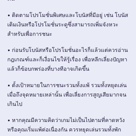
• ติดตามโปรโมชั่นพิเศษและโบนัสที่มีอยู่ เช่น โบนัส
เติมเงินหรือโปรโมชั่นระดูซึ่งสามารถเพิ่มจังหวะ
สำหรับเพื่อการชนะ
• ก่อนรับโบนัสหรือโปรโมชั่นอะไรก็แล้วแต่ควรอ่าน
กฎเกณฑ์และก็เงื่อนไขให้รู้เรื่อง เพื่อหลีกเลี่ยงปัญหา
แล้วก็ข้อบกพร่องที่บางทีอาจเกิดขึ้น
• ตั้งเป้าหมายในการชนะรวมทั้งแพ้ รวมทั้งหยุดเล่น
เมื่อถึงจุดหมายเหล่านั้น เพื่อเลี่ยงการสูญเสียมากจน
เกินไป
• หากคุณมีความคิดว่าเกมไม่เป็นไปตามที่คาดหวัง
หรือคุณเริ่มแพ้ต่อเนื่องกัน ควรหยุดเล่นรวมทั้งพัก