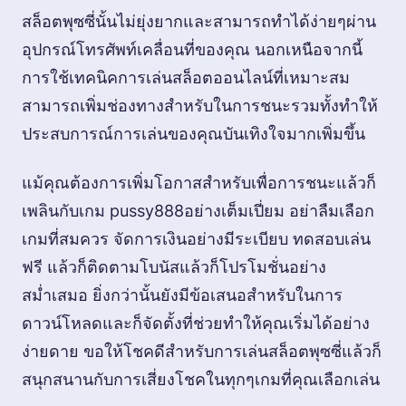
สล็อตพุซซี่นั้นไม่ยุ่งยากและสามารถทำได้ง่ายๆผ่าน
อุปกรณ์โทรศัพท์เคลื่อนที่ของคุณ นอกเหนือจากนี้
การใช้เทคนิคการเล่นสล็อตออนไลน์ที่เหมาะสม
สามารถเพิ่มช่องทางสำหรับในการชนะรวมทั้งทำให้
ประสบการณ์การเล่นของคุณบันเทิงใจมากเพิ่มขึ้น
แม้คุณต้องการเพิ่มโอกาสสำหรับเพื่อการชนะแล้วก็
เพลินกับเกม pussy888อย่างเต็มเปี่ยม อย่าลืมเลือก
เกมที่สมควร จัดการเงินอย่างมีระเบียบ ทดสอบเล่น
ฟรี แล้วก็ติดตามโบนัสแล้วก็โปรโมชั่นอย่าง
สม่ำเสมอ ยิ่งกว่านั้นยังมีข้อเสนอสำหรับในการ
ดาวน์โหลดและก็จัดตั้งที่ช่วยทำให้คุณเริ่มได้อย่าง
ง่ายดาย ขอให้โชคดีสำหรับการเล่นสล็อตพุซซี่แล้วก็
สนุกสนานกับการเสี่ยงโชคในทุกๆเกมที่คุณเลือกเล่น