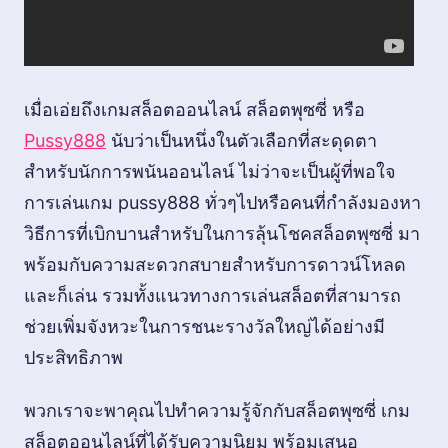
เมื่อเอ่ยถึงเกมสล็อตออนไลน์ สล็อตพุซซี่ หรือ
Pussy888
นับว่าเป็นหนึ่งในตัวเลือกที่สะดุดตา
สำหรับนักการพนันออนไลน์ ไม่ว่าจะเป็นผู้ที่พอใจ
การเล่นเกม pussy888 ทั่วๆไปหรือคนที่กำลังมองหา
วิธีการที่เบิกบานสำหรับในการลุ้นโชคสล็อตพุซซี่ มา
พร้อมกับความสะดวกสบายสำหรับการดาวน์โหลด
และก็เล่น รวมทั้งแนวทางการเล่นสล็อตที่สามารถ
ช่วยเพิ่มจังหวะในการชนะรางวัลใหญ่ได้อย่างมี
ประสิทธิภาพ
พวกเราจะพาคุณไปทำความรู้จักกับสล็อตพุซซี่ เกม
สล็อตออนไลน์ที่ได้รับความนิยม พร้อมเสนอ