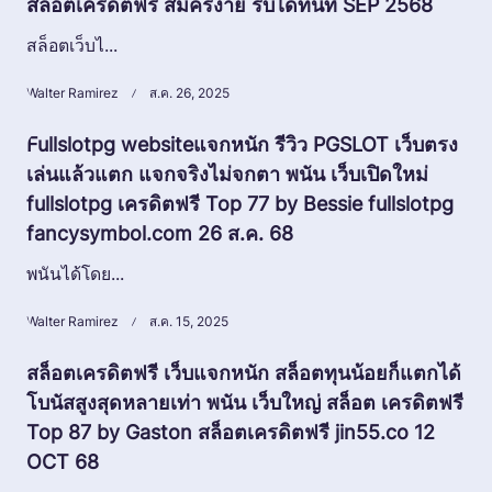
สล็อตเครดิตฟรี สมัครง่าย รับได้ทันที SEP 2568
สล็อตเว็บไ...
Walter Ramirez
ส.ค. 26, 2025
Fullslotpg websiteแจกหนัก รีวิว PGSLOT เว็บตรง
เล่นแล้วแตก แจกจริงไม่จกตา พนัน เว็บเปิดใหม่
fullslotpg เครดิตฟรี Top 77 by Bessie fullslotpg
fancysymbol.com 26 ส.ค. 68
พนันได้โดย...
Walter Ramirez
ส.ค. 15, 2025
สล็อตเครดิตฟรี เว็บแจกหนัก สล็อตทุนน้อยก็แตกได้
โบนัสสูงสุดหลายเท่า พนัน เว็บใหญ่ สล็อต เครดิตฟรี
Top 87 by Gaston สล็อตเครดิตฟรี jin55.co 12
OCT 68