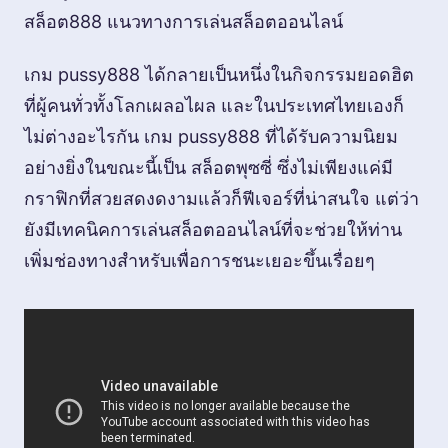
สล็อต888 แนวทางการเล่นสล็อตออนไลน์
เกม pussy888 ได้กลายเป็นหนึ่งในกิจกรรมยอดฮิต
ที่ผู้คนทั่วทั้งโลกเผลอไผล และในประเทศไทยเองก็
ไม่ต่างอะไรกัน เกม pussy888 ที่ได้รับความนิยม
อย่างยิ่งในขณะนี้เป็น สล็อตพุซซี่ ซึ่งไม่เพียงแค่มี
กราฟิกที่สวยสดงดงามแล้วก็ฟีเจอร์ที่น่าสนใจ แต่ว่า
ยังมีเทคนิคการเล่นสล็อตออนไลน์ที่จะช่วยให้ท่าน
เพิ่มช่องทางสำหรับเพื่อการชนะเยอะขึ้นเรื่อยๆ