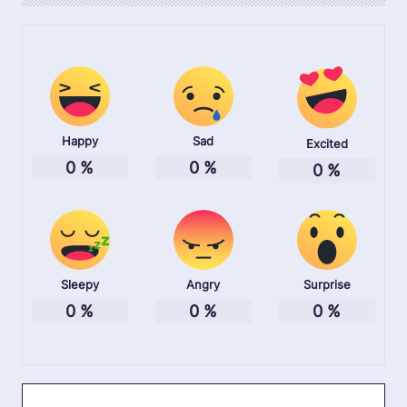
Happy
Sad
Excited
0
%
0
%
0
%
Sleepy
Angry
Surprise
0
%
0
%
0
%