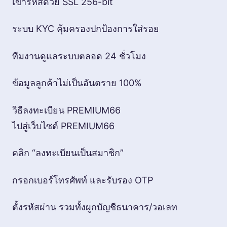
เข้ารหัสด้วย SSL 256-bit
ระบบ KYC คุ้มครองปกป้องการใส่รอย
ทีมงานดูแลระบบตลอด 24 ชั่วโมง
ข้อมูลลูกค้าไม่เป็นอันตราย 100%
วิธีลงทะเบียน PREMIUM66
ไปสู่เว็บไซต์ PREMIUM66
คลิก “ลงทะเบียนเป็นสมาชิก”
กรอกเบอร์โทรศัพท์ และรับรอง OTP
ตั้งรหัสผ่าน รวมทั้งผูกบัญชีธนาคาร/วอเลท