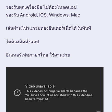
รองรับทุกเครื่องมือ ไม่ต้องโหลดแอป
รองรับ Android, iOS, Windows, Mac
เล่นผ่านโปรแกรมท่องอินเตอร์เน็ตได้ในทันที
ไม่ต้องติดตั้งแอป
อินเทอร์เฟซภาษาไทย ใช้งานง่าย