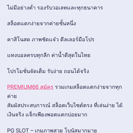
ไม่มีอย่างต่ำ รองรับวอเลทและทุกธนาคาร
สล็อตแตกง่ายจากค่ายชั้นหนึ่ง
คาสิโนสด ภาพชัดแจ๋ว ดีลเลอร์มือโปร
แทงบอลครบทุกลีก ค่าน้ำดีสุดในไทย
โปรโมชั่นจัดเต็ม รับง่าย ถอนได้จริง
PREMIUM66 สมัคร
รวมเกมสล็อตแตกง่ายจากทุก
ค่าย
สัมผัสประสบการณ์ สล็อตเว็บไซต์ตรง ที่เล่นง่าย ได้
เงินจริง แจ็กเพียงพอตแตกบ่อยมาก
PG SLOT – เกมภาพสวย โบนัสมากมาย