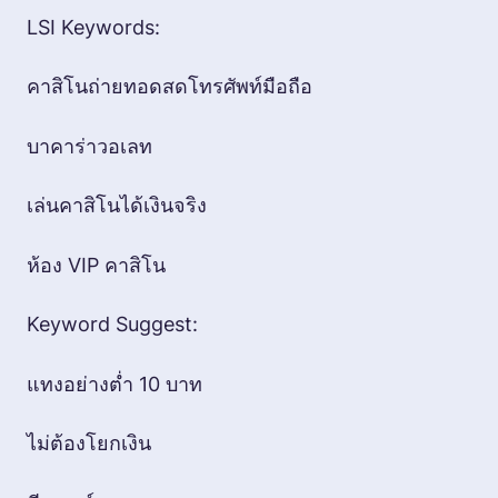
LSI Keywords:
คาสิโนถ่ายทอดสดโทรศัพท์มือถือ
บาคาร่าวอเลท
เล่นคาสิโนได้เงินจริง
ห้อง VIP คาสิโน
Keyword Suggest:
แทงอย่างต่ำ 10 บาท
ไม่ต้องโยกเงิน