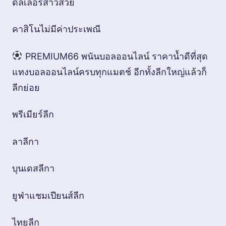
ดีลเลอร์สาวสวย
คาสิโนไม่มีค่าประเพณี
PREMIUM66 พนันบอลออนไลน์ ราคาน้ำดีที่สุด
แทงบอลออนไลน์ครบทุกแมตช์ อีกทั้งลีกใหญ่แล้วก็
ลีกย่อย
พรีเมียร์ลีก
ลาลีกา
บุนเดสลีกา
ยูฟ่าแชมเปียนส์ลีก
ไทยลีก