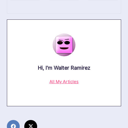
Hi, I’m
Walter Ramirez
All My Articles