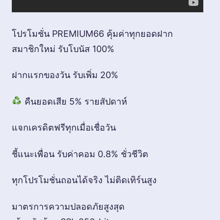
โปรโมชั่น PREMIUM66 คุ้มค่าทุกยอดฝาก
สมาชิกใหม่ รับโบนัส 100%
ฝากแรกของวัน รับเพิ่ม 20%
คืนยอดเสีย 5% รายสัปดาห์
แจกเครดิตฟรีทุกเมื่อเชื่อวัน
ชี้แนะเพื่อน รับค่าคอม 0.8% ชั่วชีวิต
ทุกโปรโมชั่นถอนได้จริง ไม่ติดเทิร์นสูง
มาตรการความปลอดภัยสูงสุด