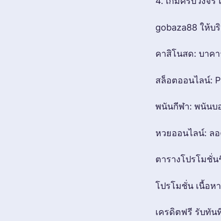
4. เกมครบวงจร เล่
gobaza88 ให้บร
คาสิโนสด: บาคาร่
สล็อตออนไลน์: P
พนันกีฬา: พนัน
หวยออนไลน์: ลอ
ตารางโปรโมชั่น
โปรโมชั่น เนื้อหา
เครดิตฟรี รับทัน