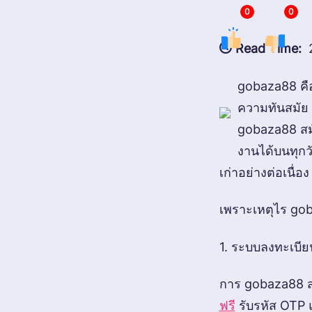
0
0
Read Time:
gobaza88 คือ
ความทันสมัย
gobaza88 สมั
งานได้บนทุกว
เก่าอย่างต่อเนื่อง
เพราะเหตุไร goba
1. ระบบลงทะเบียน
การ gobaza88 สมั
ฟรี
รับรหัส OTP แ