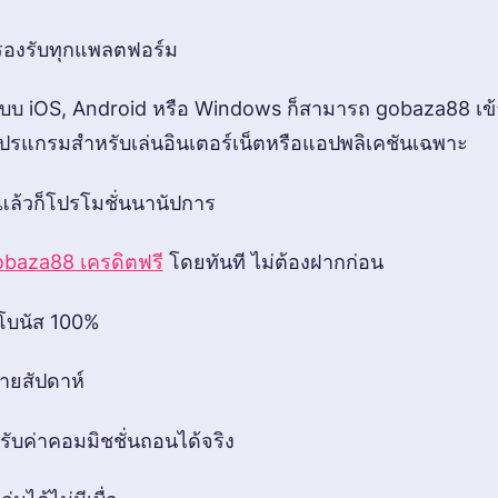
 รองรับทุกแพลตฟอร์ม
ะบบ iOS, Android หรือ Windows ก็สามารถ gobaza88 เข้า
ปรแกรมสำหรับเล่นอินเตอร์เน็ตหรือแอปพลิเคชันเฉพาะ
แล้วก็โปรโมชั่นนานัปการ
baza88 เครดิตฟรี
โดยทันที ไม่ต้องฝากก่อน
โบนัส 100%
ายสัปดาห์
รับค่าคอมมิชชั่นถอนได้จริง