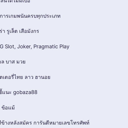
นได้ไม่มีเบื่อ
ิการเกมพนันครบทุกประเภท
า รูเล็ต เสือมังกร
G Slot, Joker, Pragmatic Play
บอล บาส มวย
ตเตอรี่ไทย ลาว ฮานอย
ชี้แนะ gobaza88
 ข้อแม้
ทีข้างหลังสมัคร การันตีหมายเลขโทรศัพท์