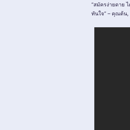
“สมัครง่ายดาย ได
ทันใจ” – คุณต้น