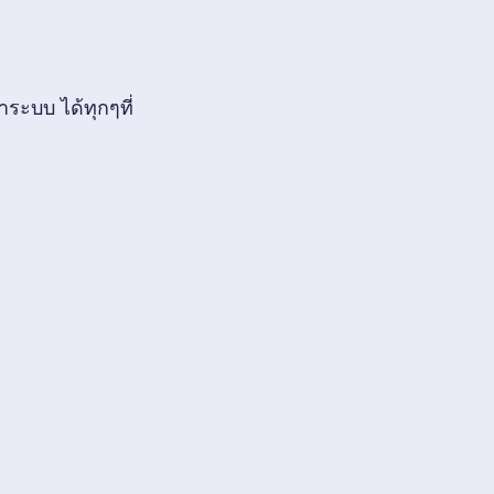
ระบบ ได้ทุกๆที่