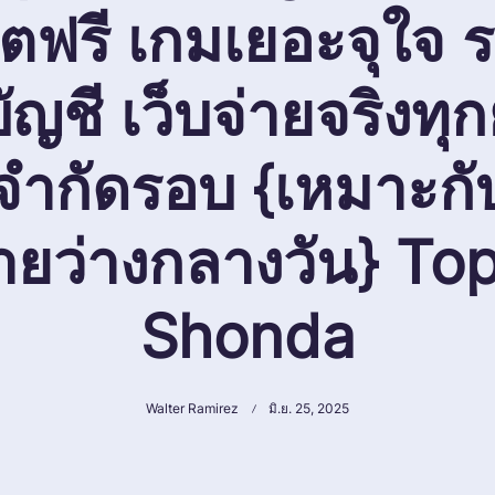
ิตฟรี เกมเยอะจุใจ ร
บัญชี เว็บจ่ายจริงทุ
ีจำกัดรอบ {เหมาะก
ายว่างกลางวัน} To
Shonda
Walter Ramirez
มิ.ย. 25, 2025