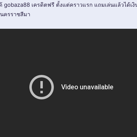
้ gobaza88 เครดิตฟรี ตั้งแต่คราวแรก แถมเล่นแล้วได้เงิน
, นครราชสีมา