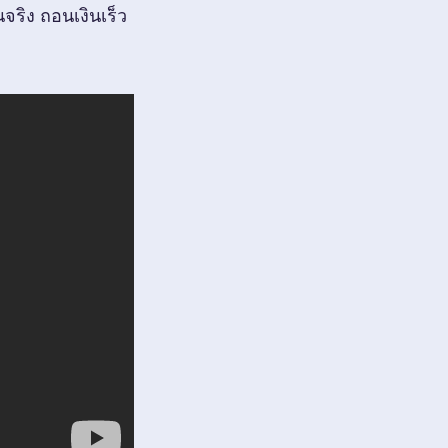
จริง ถอนเงินเร็ว