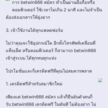
การ betwin666 สมัคร ทำเป็นผ่านมือถือหรือ
คอมพิวเตอร์ ใช้เวลาไม่เกิน 2 นาที และไม่จำเป็น
ต้องส่งเอกสารให้ยุ่งยาก
3. เข้าใช้งานได้ทุกแพลตฟอร์ม
ไม่ว่าคุณจะใช้อุปกรณ์ใด อีกทั้งโทรศัพท์เคลื่อนที่
แท็บเล็ต หรือคอมพิวเตอร์ ก็สามารถ betwin666
เข้าสู่ระบบ ได้ทุกหนทุกแห่ง
โปรโมชั่นและก็เครดิตฟรีที่คุณไม่สมควรพลาด
1. เครดิตฟรีสำหรับสมาชิกใหม่
เพียงแต่ betwin666 สมัคร แล้วก็ยืนยันตัวตนก็
รับ betwin666 เครดิตฟรี ในทันที ไม่ต้องฝาก ไม่