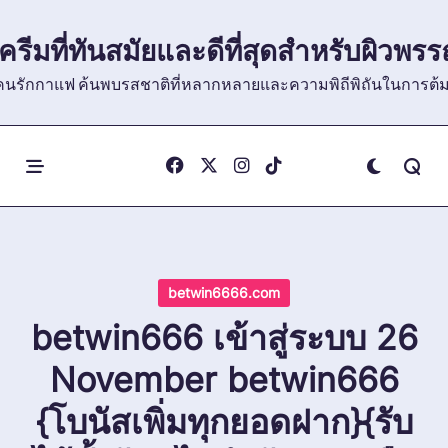
Skip
to
รีมที่ทันสมัยและดีที่สุดสำหรับผิวพร
content
บคนรักกาแฟ ค้นพบรสชาติที่หลากหลายและความพิถีพิถันในการต้ม
betwin6666.com
betwin666 เข้าสู่ระบบ 26
November betwin666
{โบนัสเพิ่มทุกยอดฝาก}{รับ