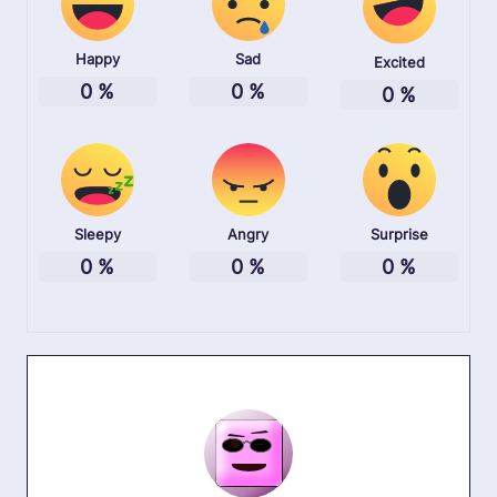
Happy
Sad
Excited
0
%
0
%
0
%
Sleepy
Angry
Surprise
0
%
0
%
0
%