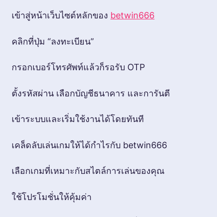
เข้าสู่หน้าเว็บไซต์หลักของ
betwin666
คลิกที่ปุ่ม “ลงทะเบียน”
กรอกเบอร์โทรศัพท์แล้วก็รอรับ OTP
ตั้งรหัสผ่าน เลือกบัญชีธนาคาร และการันตี
เข้าระบบและเริ่มใช้งานได้โดยทันที
เคล็ดลับเล่นเกมให้ได้กำไรกับ betwin666
เลือกเกมที่เหมาะกับสไตล์การเล่นของคุณ
ใช้โปรโมชั่นให้คุ้มค่า