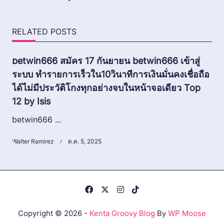
RELATED POSTS
betwin666 สมัคร 17 กันยายน betwin666 เข้าสู่
ระบบ ทำรายการเร็วใน10วินาทีการเงินมั่นคงเชื่อถือ
ได้ไม่มีประวัติโกงทุกอย่างจบในหน้าจอเดียว Top
12 by Isis
betwin666 ...
Walter Ramirez
ต.ค. 5, 2025
Copyright © 2026 -
Kenta Groovy Blog
By
WP Moose