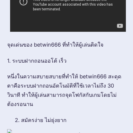
จุดเด่นของ betwin666 ที่ทำให้ผู้เล่นติดใจ
1. ระบบฝากถอนออโต้ เร็ว
หนึ่งในความสบายสบายที่ทำให้ betwin666 สะดุด
ตาคือระบบฝากถอนอัตโนมัติที่ใช้เวลาไม่ถึง 30
วินาที ทำให้ผู้เล่นสามารถจุดโฟกัสกับเกมโดยไม่
ต้องรอนาน
2. สมัครง่าย ไม่ยุ่งยาก