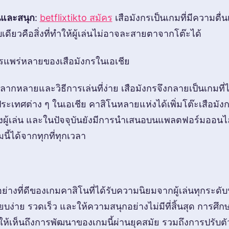
นและสนุก
:
betflixtikto สมัคร
เสือมังกรเป็นเกมที่มีความตื่นเ
เดียวคือสิ่งที่ทำให้ผู้เล่นไม่อาจละสายตาจากโต๊ะได้
พร่หลายของเสือมังกรในเอเชีย
ลากหลายและวิธีการเล่นที่ง่าย เสือมังกรจึงกลายเป็นเกมที่
ะเทศต่าง ๆ ในเอเชีย คาสิโนหลายแห่งได้เพิ่มโต๊ะเสือมังกร
ู้เล่น และในปัจจุบันยังมีการนำเสนอบนแพลตฟอร์มออนไลน
นี้ได้จากทุกที่ทุกเวลา
วอย่างที่ดีของเกมคาสิโนที่ได้รับความนิยมจากผู้เล่นทุกระ
ยบง่าย รวดเร็ว และให้ความสนุกอย่างไม่มีที่สิ้นสุด การศ
ห้เห็นถึงการพัฒนาของเกมนี้ผ่านยุคสมัย รวมถึงการปรับตัว