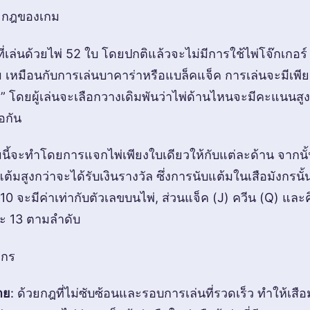
ะกฎของเกม
ที่เล่นด้วยไพ่ 52 ใบ โดยปกติแล้วจะไม่มีการใช้ไพ่โจ๊กเกอร
พิ่ม เหมือนกับการเล่นบาคาร่าหรือแบล็คแจ็ค การเล่นจะมีเพี
ร” โดยผู้เล่นจะเลือกวางเดิมพันว่าไพ่ด้านไหนจะมีคะแนนสูง
อกัน
ี้จะทำโดยการแจกไพ่เพียงใบเดียวให้กับแต่ละด้าน จากนั้นจ
้มสูงกว่าจะได้รับเงินรางวัล ซึ่งการนับแต้มในเสือมังกรนั้
-10 จะมีค่าเท่ากับตัวเลขบนไพ่, ส่วนแจ็ค (J) ควีน (Q) และค
และ 13 ตามลำดับ
งกร
าย
: ด้วยกฎที่ไม่ซับซ้อนและรอบการเล่นที่รวดเร็ว ทำให้เสือม