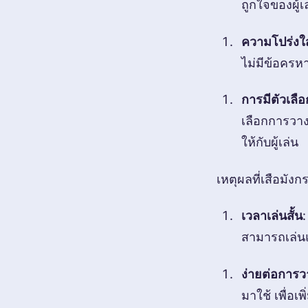
ถูกใจของผู้เ
ความโปร่งใ
ไม่มีข้อครห
การมีตัวเลื
เลือกการวางเ
ให้กับผู้เล่น
เหตุผลที่เสือมัง
เวลาเล่นสั้น
:
สามารถเล่น
ง่ายต่อการว
มาใช้ เพื่อเ