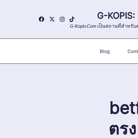
Skip
to
G-KOPIS: ค
content
G-Kopis.com เป็นสถานที่สำหรั
Blog
Cont
betf
ตรง