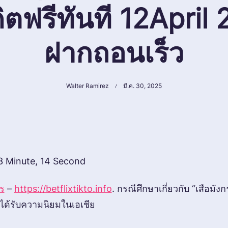
ิตฟรีทันที 12April
ฝากถอนเร็ว
Walter Ramirez
มี.ค. 30, 2025
3 Minute, 14 Second
คร
–
https://betflixtikto.info
. กรณีศึกษาเกี่ยวกับ “เสือมัง
ี่ได้รับความนิยมในเอเชีย