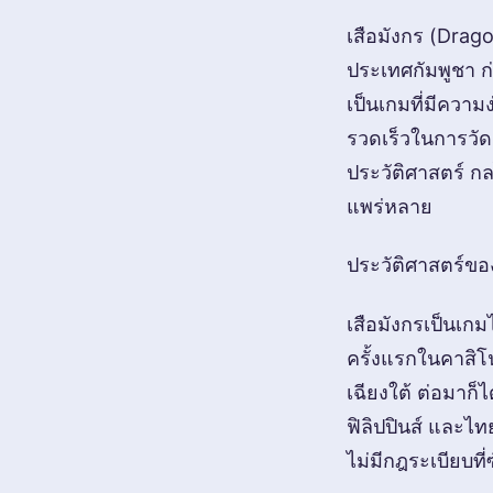
เสือมังกร (Drag
ประเทศกัมพูชา ก
เป็นเกมที่มีความ
รวดเร็วในการวัด
ประวัติศาสตร์ กล
แพร่หลาย
ประวัติศาสตร์ขอ
เสือมังกรเป็นเกม
ครั้งแรกในคาสิโ
เฉียงใต้ ต่อมาก็
ฟิลิปปินส์ และไท
ไม่มีกฎระเบียบที่