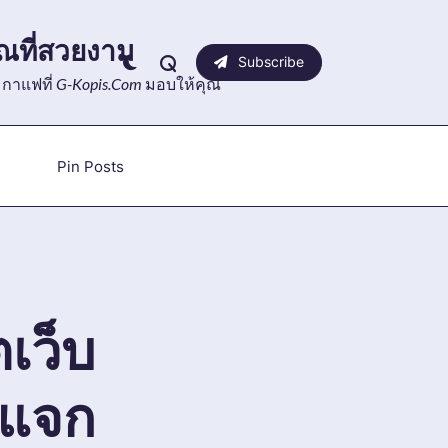
รณที่สวยงาม
Subscribe
กาแฟที่ G-Kopis.com มอบให้คุณ
Pin Posts
ตเว็บ
 แจก