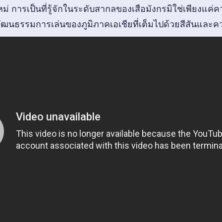
่ การเป็นที่รู้จักในระดับสากลของเสือมังกรมิใช่เพียงแค่คว
งวัฒนธรรมการเล่นของภูมิภาคเอเชียที่เต็มไปด้วยสีสันแ