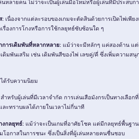
ล่นหลายคน ไม่ว่าจะเป็นผู้เล่นมือใหม่หรือผู้เล่นที่มีประสบก
ส
: เนื่องจากแต่ละรอบของเกมจะตัดสินด้วยการเปิดไพ่เพียง
าเรื่องการโกงหรือการใช้กลยุทธ์ซับซ้อนใด ๆ
อกการเดิมพันที่หลากหลาย
: แม้ว่าจะมีหลักๆ แค่สองด้าน แต่เ
ดิมพันเสริม เช่น เดิมพันสีของไพ่ เลขคู่/คี่ ซึ่งเพิ่มความ
กรได้รับความนิยม
 สำหรับผู้เล่นที่มีเวลาจำกัด การเล่นเสือมังกรเป็นทางเลือกที่
และทราบผลได้ภายในเวลาไม่กี่นาที
างกลยุทธ์
: แม้ว่าจะเป็นเกมที่อาศัยโชค แต่มีกลยุทธ์พื้นฐ
พิ่มโอกาสในการชนะ ซึ่งเป็นสิ่งที่ผู้เล่นหลายคนชื่นชอบ