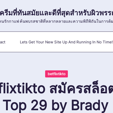
รีมที่ทันสมัยและดีที่สุดสำหรับผิวพร
บคนรักกาแฟ ค้นพบรสชาติที่หลากหลายและความพิถีพิถันในการต้ม
act
Lets Get Your New Site Up And Running In No Time!
betflixtikto
lixtikto สมัครสล็อ
 Top 29 by Brady