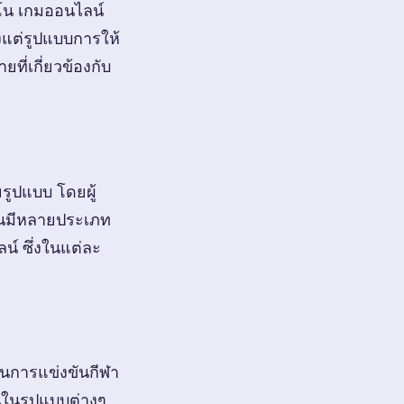
ิโน เกมออนไลน์
งแต่รูปแบบการให้
ยที่เกี่ยวข้องกับ
รูปแบบ โดยผู้
นันมีหลายประเภท
น์ ซึ่งในแต่ละ
นบนการแข่งขันกีฬา
นในรูปแบบต่างๆ