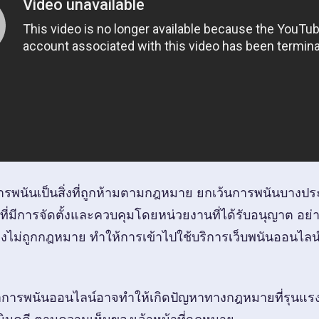
พนันเป็นสิ่งที่ถูกห้ามตามกฎหมาย ยกเว้นการพนันบางปร
ที่มีการจัดตั้งและควบคุมโดยหน่วยงานที่ได้รับอนุญาต อย่
งไม่ถูกกฎหมาย ทำให้การเข้าไปใช้บริการเว็บพนันออนไลน์
่าการพนันออนไลน์อาจทำให้เกิดปัญหาทางกฎหมายที่รุนแรงไ