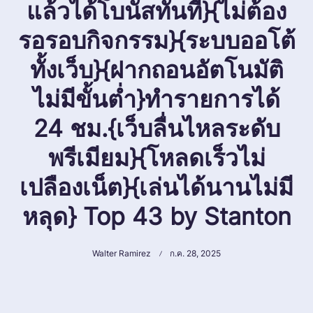
แล้วได้โบนัสทันที}{ไม่ต้อง
รอรอบกิจกรรม}{ระบบออโต้
ทั้งเว็บ}{ฝากถอนอัตโนมัติ
ไม่มีขั้นต่ำ}ทำรายการได้
24 ชม.{เว็บลื่นไหลระดับ
พรีเมียม}{โหลดเร็วไม่
เปลืองเน็ต}{เล่นได้นานไม่มี
หลุด} Top 43 by Stanton
Walter Ramirez
ก.ค. 28, 2025