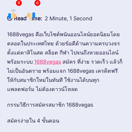
0
0
Read Time:
2 Minute, 1 Second
1688vegas คือเว็บไซต์พนันออนไลน์ยอดนิยมโดย
ตลอดในประเทศไทย ด้วยข้อดีด้านความครบวงจร
ตั้งแต่คาสิโนสด สล็อต กีฬา ไปจนถึงหวยออนไลน์
พร้อมระบบ
1688vegas
สมัคร ที่ง่าย รวดเร็ว แล้วก็
ไม่เป็นอันตราย พร้อมแจก 1688vegas เครดิตฟรี
ให้กับสมาชิกใหม่ในทันที ใช้งานได้บนทุก
แพลตฟอร์ม ไม่ต้องดาวน์โหลด
กรรมวิธีการสมัครสมาชิก 1688vegas
สมัครง่ายใน 4 ขั้นตอน