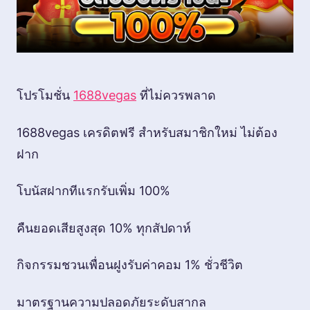
โปรโมชั่น
1688vegas
ที่ไม่ควรพลาด
1688vegas เครดิตฟรี สำหรับสมาชิกใหม่ ไม่ต้อง
ฝาก
โบนัสฝากทีแรกรับเพิ่ม 100%
คืนยอดเสียสูงสุด 10% ทุกสัปดาห์
กิจกรรมชวนเพื่อนฝูงรับค่าคอม 1% ชั่วชีวิต
มาตรฐานความปลอดภัยระดับสากล