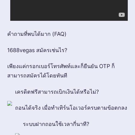
คำถามที่พบได้มาก (FAQ)
1688vegas สมัครเช่นไร?
เพียงแค่กรอกเบอร์โทรศัพท์และก็ยืนยัน OTP ก็
สามารถสมัครได้โดยทันที
เครดิตฟรีสามารถเบิกเงินได้หรือไม่?
ถอนได้จริง เมื่อทำเทิร์นโอเวอร์ครบตามข้อตกลง
ระบบฝากถอนใช้เวลากี่นาที?