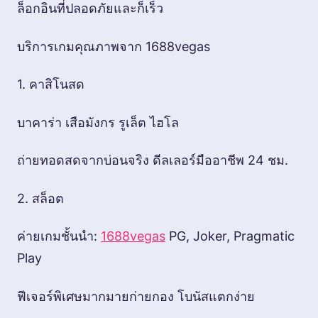
ล็อกอินที่ปลอดภัยและก็เร็ว
บริการเกมคุณภาพจาก 1688vegas
1. คาสิโนสด
บาคาร่า เสือมังกร รูเล็ต ไฮโล
ถ่ายทอดสดจากบ่อนจริง ดีลเลอร์มืออาชีพ 24 ชม.
2. สล็อต
ค่ายเกมชั้นนำ:
1688vegas
PG, Joker, Pragmatic
Play
ฟีเจอร์พิเศษมากมายก่ายกอง โบนัสแตกง่าย