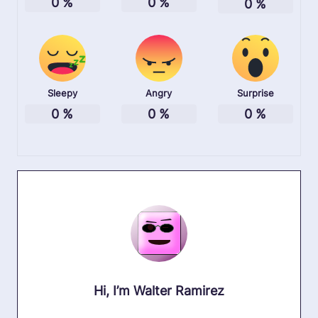
0
%
0
%
0
%
Sleepy
Angry
Surprise
0
%
0
%
0
%
Hi, I’m
Walter Ramirez