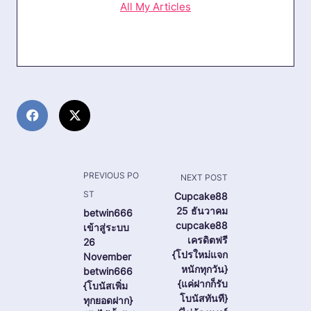
All My Articles
<span
PREVIOUS PO
NEXT POST
class="nav-
ST
Cupcake88
subtitle
25 ธันวาคม
betwin666
cupcake88
เข้าสู่ระบบ
screen-
เครดิตฟรี
26
reader-
{โปรใหม่แจก
November
text">Page</span>
หนักทุกวัน}
betwin666
{แค่ฝากก็รับ
{โบนัสเพิ่ม
โบนัสทันที}
ทุกยอดฝาก}