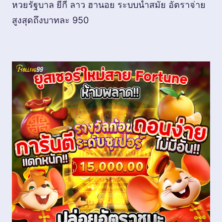
หวยรัฐบาล ยี่กี ลาว ฮานอย ระบบนำสมัย อัตราจ่าย
สูงสุดถึงบาทละ 950