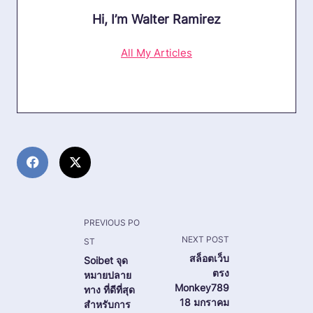
Hi, I’m
Walter Ramirez
All My Articles
<span
PREVIOUS PO
class="nav-
NEXT POST
ST
subtitle
สล็อตเว็บ
Soibet จุด
ตรง
หมายปลาย
screen-
Monkey789
ทาง ที่ดีที่สุด
reader-
18 มกราคม
สำหรับการ