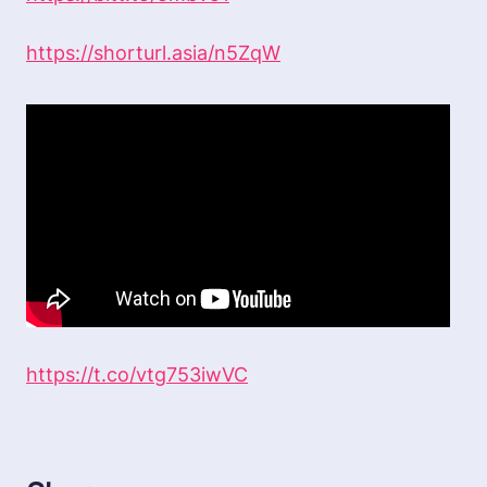
https://shorturl.asia/n5ZqW
https://t.co/vtg753iwVC