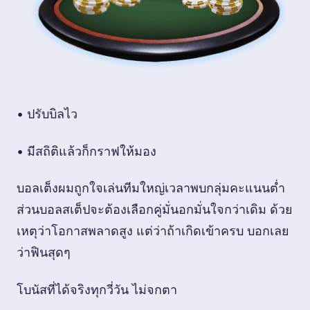
• ปรับบิลไว
• มีสถิติแล้วก็กราฟให้มอง
บอลเต็งผมถูกใจเล่นทีมใหญ่เวลาพบกลุ่มคะแนนต่ำ
ส่วนบอลสเต็ปจะต้องเลือกคู่มั่นอกมั่นใจกว่าเดิม ด้วย
เหตุว่าโอกาสพลาดสูง แต่ว่าถ้าเกิดเข้าครบ บอกเลย
ว่าฟินสุดๆ
โบนัสที่ได้จริงทุกวี่วัน ไม่จกตา