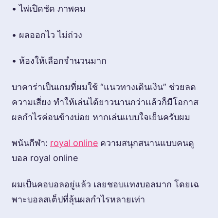
• ไพ่เปิดชัด ภาพคม
• ผลออกไว ไม่ถ่วง
• ห้องให้เลือกจำนวนมาก
บาคาร่าเป็นเกมที่ผมใช้ “แนวทางเดินเงิน” ช่วยลด
ความเสี่ยง ทำให้เล่นได้ยาวนานกว่าแล้วก็มีโอกาส
ผลกำไรค่อนข้างบ่อย หากเล่นแบบใจเย็นครับผม
พนันกีฬา:
royal online
ความสนุกสนานแบบคนดู
บอล royal online
ผมเป็นคอบอลอยู่แล้ว เลยชอบแทงบอลมาก โดยเฉ
พาะบอลสเต็ปที่ลุ้นผลกำไรหลายเท่า