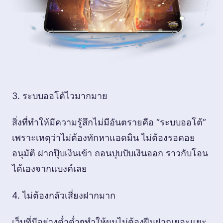
3. ระบบออโต้ไวมากมาย
สิ่งที่ทำให้มีความรู้สึกไม่มีอันตรายคือ “ระบบออโต้”
เพราะเหตุว่าไม่ต้องทักหาแอดมิน ไม่ต้องรอคอย
อนุมัติ ฝากปุ๊บเงินเข้า ถอนปุบปับเงินออก ราวกับโอน
ได้เองจากแบงค์เลย
4. ไม่ต้องกลัวเสี่ยงฝากมาก
เว็บที่มีอย่างต่ำต่ำๆทำให้ผมไม่ต้องฝืนฝากเยอะแยะ