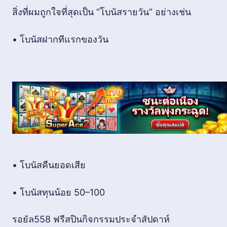
สิ่งที่ผมถูกใจที่สุดเป็น “โบนัสรายวัน” อย่างเช่น
• โบนัสฝากทีแรกของวัน
• โบนัสคืนยอดเสีย
• โบนัสทุนน้อย 50–100
รอยัล558 ฟรีสปินกิจกรรมประจำสัปดาห์