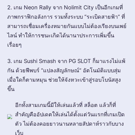
2. เกม Neon Rally จาก Nolimit City เป็นอีกเกมที่
ภาพกราฟิกอลังการ รวมทั้งระบบ “ระเบิดสายฟ้า” ที่
สามารถเชื่อมเครื่องหมายกันแบบไม่ต้องเรียงบนเพย์
ไลน์ ทำให้การชนะเกิดได้นานาประการเพิ่มขึ้น
เรื่อยๆ
3. เกม Sushi Smash จาก PG SLOT ก็มาแรงไม่แพ้
กัน ด้วยฟีพบร์ “แปลงสัญลักษณ์” อัตโนมัติแบบสุ่ม
เมื่อใดก็ตามหมุน ช่วยให้จังหวะเข้าสู่รอบโบนัสสูง
ขึ้น
อีกทั้งสามเกมนี้มีให้เล่นแล้วที่ สล็อต แล้วก็ที่
สำคัญคืออัปเดตให้เล่นได้ตั้งแต่วันแรกที่เกมเปิด
ตัว ไม่ต้องคอยยาวนานหลายสัปดาห์ราวกับบาง
เว็บ