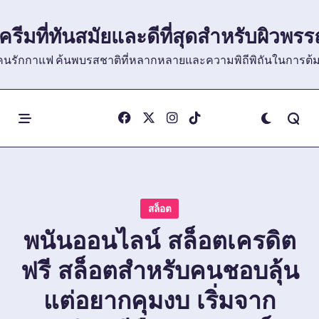
Skip
to
รีมที่ทันสมัยและดีที่สุดสำหรับผิวพร
content
บคนรักกาแฟ ค้นพบรสชาติที่หลากหลายและความพิถีพิถันในการต้ม
สล็อต
พนันออนไลน์ สล็อตเครดิต
ฟรี สล็อตสำหรับคนชอบลุ้น
แต่อยากคุมงบ เริ่มจาก