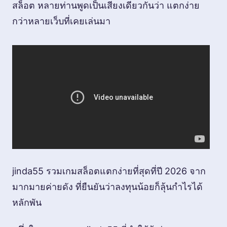
สล็อต หลายท่านพูดเป็นเสียงเดียวกันว่า แตกง่าย
กว่าหลายเว็บที่เคยเล่นมา
jinda55 รวมเกมสล็อตแตกง่ายที่สุดที่ปี 2026 จาก
มากมายค่ายดัง ที่ยืนยันว่าลงทุนน้อยก็ลุ้นกำไรได้
หลักพัน