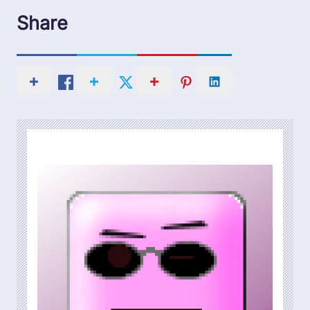
Share