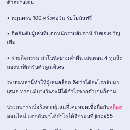
ตัวอย่างเช่น
• หมุนครบ 100 ครั้งต่อวัน รับโบนัสฟรี
• ติดอันดับผู้เล่นที่แตกหนักรายสัปดาห์ รับของขวัญ
เพิ่ม
• ร่วมกิจกรรม ล่าโบนัสยามค่ำคืน เล่นตอน 4 ทุ่มถึง
สองนาฬิการับตัวคูณพิเศษ
ระบบเหล่านี้ทำให้ผู้เล่นสล็อต คิดว่าได้อะไรกลับมา
เสมอ หากแม้บางวันจะมิได้กำไรจากตัวเกมก็ตาม
ประสบการณ์จริงจากผู้เล่นที่เคยหมดเชื่อถือกับ
สล็อต
ออนไลน์ แต่กลับมาได้กำไรได้อีกรอบที่ jinda55