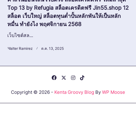
Top 13 by Refugia สล็อตเครดิตฟรี Jin55.shop 12
สล็อต เว็บใหญ่ สล็อตทุนต่ำปั้นหลักพันให้เป็นหลัก
หมื่น ทำยังไง พฤศจิกายน 2568
เว็บไซต์สล...
Walter Ramirez
ต.ค. 13, 2025
Copyright © 2026 -
Kenta Groovy Blog
By
WP Moose