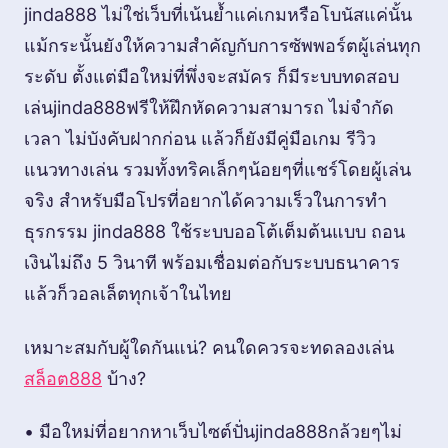
jinda888 ไม่ใช่เว็บที่เน้นย้ำแค่เกมหรือโบนัสแค่นั้น
แม้กระนั้นยังให้ความสำคัญกับการซัพพอร์ตผู้เล่นทุก
ระดับ ตั้งแต่มือใหม่ที่พึ่งจะสมัคร ก็มีระบบทดสอบ
เล่นjinda888ฟรีให้ฝึกหัดความสามารถ ไม่จำกัด
เวลา ไม่บังคับฝากก่อน แล้วก็ยังมีคู่มือเกม รีวิว
แนวทางเล่น รวมทั้งทริคเล็กๆน้อยๆที่แชร์โดยผู้เล่น
จริง สำหรับมือโปรที่อยากได้ความเร็วในการทำ
ธุรกรรม jinda888 ใช้ระบบออโต้เต็มต้นแบบ ถอน
เงินไม่ถึง 5 วินาที พร้อมเชื่อมต่อกับระบบธนาคาร
แล้วก็วอลเล็ตทุกเจ้าในไทย
เหมาะสมกับผู้ใดกันแน่? คนใดควรจะทดลองเล่น
สล็อต888
บ้าง?
• มือใหม่ที่อยากหาเว็บไซต์ปั่นjinda888กล้วยๆไม่