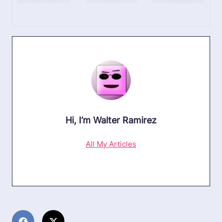
Hi, I’m
Walter Ramirez
All My Articles