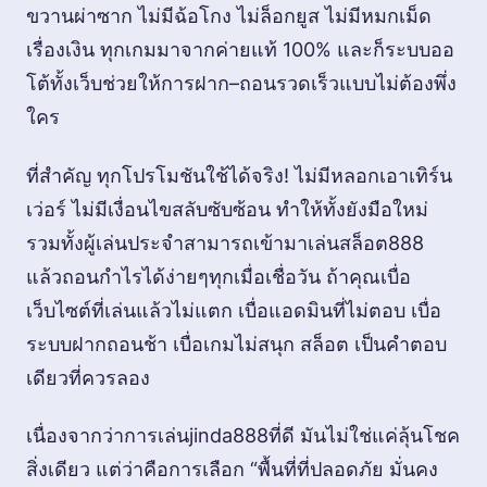
ขวานผ่าซาก ไม่มีฉ้อโกง ไม่ล็อกยูส ไม่มีหมกเม็ด
เรื่องเงิน ทุกเกมมาจากค่ายแท้ 100% และก็ระบบออ
โต้ทั้งเว็บช่วยให้การฝาก–ถอนรวดเร็วแบบไม่ต้องพึ่ง
ใคร
ที่สำคัญ ทุกโปรโมชันใช้ได้จริง! ไม่มีหลอกเอาเทิร์น
เว่อร์ ไม่มีเงื่อนไขสลับซับซ้อน ทำให้ทั้งยังมือใหม่
รวมทั้งผู้เล่นประจำสามารถเข้ามาเล่นสล็อต888
แล้วถอนกำไรได้ง่ายๆทุกเมื่อเชื่อวัน ถ้าคุณเบื่อ
เว็บไซต์ที่เล่นแล้วไม่แตก เบื่อแอดมินที่ไม่ตอบ เบื่อ
ระบบฝากถอนช้า เบื่อเกมไม่สนุก สล็อต เป็นคำตอบ
เดียวที่ควรลอง
เนื่องจากว่าการเล่นjinda888ที่ดี มันไม่ใช่แค่ลุ้นโชค
สิ่งเดียว แต่ว่าคือการเลือก “พื้นที่ที่ปลอดภัย มั่นคง