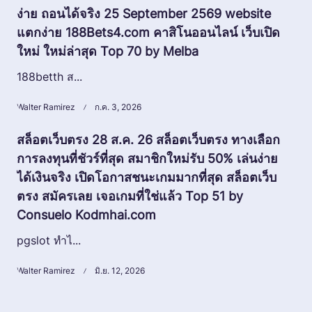
ง่าย ถอนได้จริง 25 September 2569 website
แตกง่าย 188Bets4.com คาสิโนออนไลน์ เว็บเปิด
ใหม่ ใหม่ล่าสุด Top 70 by Melba
188betth ส...
Walter Ramirez
ก.ค. 3, 2026
สล็อตเว็บตรง 28 ส.ค. 26 สล็อตเว็บตรง ทางเลือก
การลงทุนที่ชัวร์ที่สุด สมาชิกใหม่รับ 50% เล่นง่าย
ได้เงินจริง เปิดโอกาสชนะเกมมากที่สุด สล็อตเว็บ
ตรง สมัครเลย เจอเกมที่ใช่แล้ว Top 51 by
Consuelo Kodmhai.com
pgslot ทำไ...
Walter Ramirez
มิ.ย. 12, 2026