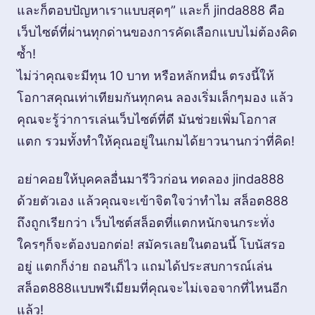
และก็ตอบปัญหาเราแบบสุดๆ” และก็ jinda888 คือ
เว็บไซต์ที่ผ่านทุกด่านของการคัดเลือกแบบไม่ต้องคิด
ซ้ำ!
ไม่ว่าคุณจะมีทุน 10 บาท หรือหลักหมื่น ตรงนี้ให้
โอกาสคุณเท่าเทียมกันทุกคน ลองเริ่มเล็กๆมอง แล้ว
คุณจะรู้ว่าการเล่นเว็บไซต์ที่ดี มันช่วยเพิ่มโอกาส
แตก รวมทั้งทำให้คุณอยู่ในเกมได้ยาวนานกว่าที่คิด!
อย่าคอยให้บุคคลอื่นมารีวิวก่อน ทดลอง jinda888
ด้วยตัวเอง แล้วคุณจะเข้าจิตใจว่าทำไม สล็อต888
ถึงถูกเรียกว่า เว็บไซต์สล็อตที่แตกหนักจนกระทั่ง
ใครๆก็จะต้องบอกต่อ! สมัครเลยในตอนนี้ โบนัสรอ
อยู่ แตกก็ง่าย ถอนก็ไว แถมได้ประสบการณ์เล่น
สล็อต888แบบพรีเมียมที่คุณจะไม่เจอจากที่ไหนอีก
แล้ว!