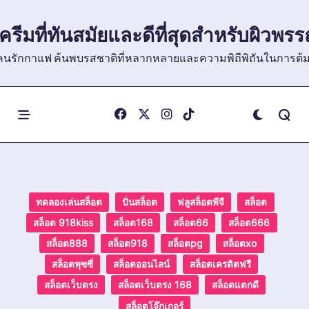
Skip
to
รีมที่ทันสมัยและดีที่สุดสำหรับผิวพร
content
บคนรักกาแฟ ค้นพบรสชาติที่หลากหลายและความพิถีพิถันในการต้ม
ทดลองเล่นสล็อต
ปั่นสล็อต
ฟลูสล็อตพีจี
สล็อต
สล็อต 918kiss
สล็อต168
สล็อต66
สล็อต666
สล็อต888
สล็อต918
สล็อตpg
สล็อตxo
สล็อตพุซซี่
สล็อตออนไลน์
สล็อตเครดิตฟรี
สล็อตเว็บตรง
สล็อตเว็บตรง 168
สล็อตแตกดี
สล็อตโจ๊กเกอร์