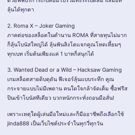
ด้วยฟีพบร์การเก็บคอมโบรวมทั้งระเบิดสม่ำเสมอที่
ลุ้นได้ทุกตา
2. Roma X – Joker Gaming
ภาคต่อของสล็อตในตำนาน ROMA ที่สายทุนไม่มาก
ก็ลุ้นโบนัสใหญ่ได้ ลุ้นฟันสิงโตแจกคูณโหดเหี้ยมๆ
ทุกเบท เริ่มต้นเพียงแค่ 1 บาทก็สนุกได้
3. Wanted Dead or a Wild – Hacksaw Gaming
เกมสล็อตสายดิบดุดัน ฟีเจอร์ลุ้นแบบระทึก คูณ
กระจายแบบไม่มีเพดาน คนใดใจกล้าจัดเต็ม ซื้อฟรีส
ปินเข้าโบนัสทีเดียว บวกหนักกระทั่งถอนมือสั่น!
เพราะเหตุใดผู้เล่นมือใหม่และก็มืออาชีพถึงเลือกใช้
jinda888 เป็นเว็บไซต์ประจำในทุกวี่ทุกวัน